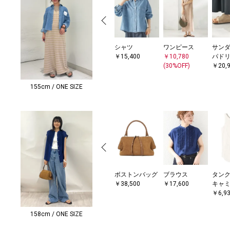
シャツ
ワンピース
サンダ
￥15,400
￥10,780
パド
(30%OFF)
￥20,
155cm / ONE SIZE
ボストンバッグ
ブラウス
タンク
￥38,500
￥17,600
キャ
￥6,9
158cm / ONE SIZE