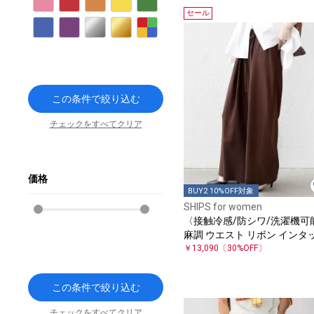
ピンク
レッド
オレンジ
イエロー
グリーン
セール
ブルー
パープル
シルバー
ゴールド
その他
この条件で絞り込む
チェックをすべてクリア
価格
BUY2 10%OFF対象
SHIPS for women
〈接触冷感/防シワ/洗濯機可
麻調 ウエスト リボン インタ
イージー パンツ
￥13,090
〔30%OFF〕
この条件で絞り込む
チェックをすべてクリア