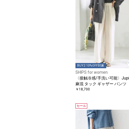
BUY2 10%OFF対象
SHIPS for women
〈接触冷感/手洗い可能〉Jupit
麻混 タック ギャザー パンツ
￥18,700
セール