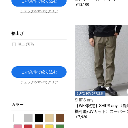
この条件で絞り込む
￥12,100
チェックをすべてクリア
裾上げ
裾上げ可能
この条件で絞り込む
チェックをすべてクリア
BUY2 10%OFF対象
SHIPS any
カラー
【WEB限定】SHIPS any:〈洗
機可能/UVカット〉スーパー 
トレッチ テーパード イージー
￥7,920
ホワイト
グレー
ブラック
ベージュ
ブラウン
ンツ◇