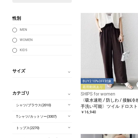
性別
MEN
WOMEN
KIDS
サイズ
BUY2 10%OFF対象
着用動画あり
カテゴリ
SHIPS for women
〈吸水速乾 / 防しわ / 接触冷感
シャツ/ブラウス(2010)
手洗い可能〉ツイル ドロスト
ンツ
￥16,940
Tシャツ/カットソー(3307)
トップス(2270)