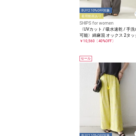
BUY2 10%OFF対象
着用動画あり
SHIPS for women
〈UVカット / 吸水速乾 / 手洗
可能〉綿麻混 オックス 2タッ
ストレート パンツ
￥10,560
〔40%OFF〕
セール
BUY2 10%OFF対象