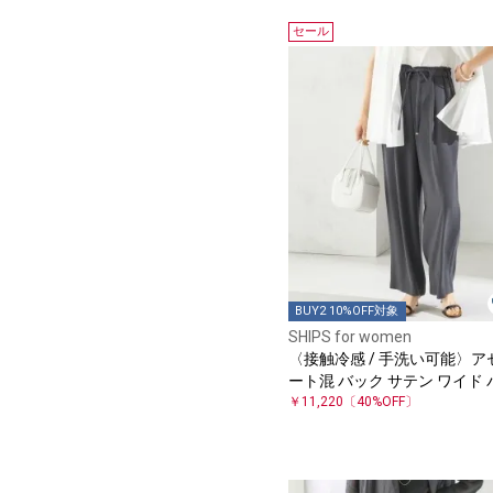
セール
BUY2 10%OFF対象
SHIPS for women
〈接触冷感 / 手洗い可能〉ア
ート混 バック サテン ワイド 
ツ
￥11,220
〔40%OFF〕