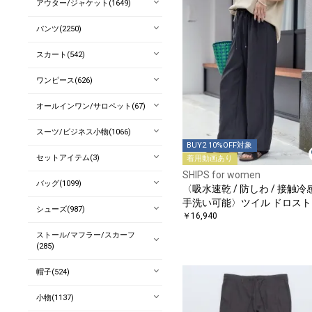
アウター/ジャケット(1649)
パンツ(2250)
スカート(542)
ワンピース(626)
オールインワン/サロペット(67)
スーツ/ビジネス小物(1066)
BUY2 10%OFF対象
セットアイテム(3)
着用動画あり
SHIPS for women
バッグ(1099)
〈吸水速乾 / 防しわ / 接触冷感
手洗い可能〉ツイル ドロスト
シューズ(987)
ンツ
￥16,940
ストール/マフラー/スカーフ
(285)
帽子(524)
小物(1137)