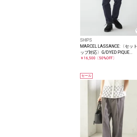
SHIPS
MARCEL LASSANCE:〈セッ
ップ対応〉G/DYED PIQUE
TROUSERS
￥16,500
〔50%OFF〕
セール