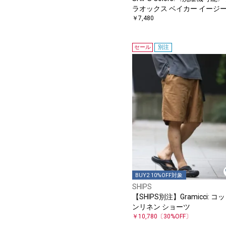
ラオックス ベイカー イージ
ンツ2◇
￥7,480
セール
別注
BUY2 10%OFF対象
SHIPS
【SHIPS別注】Gramicci: コ
ンリネン ショーツ
￥10,780
〔30%OFF〕