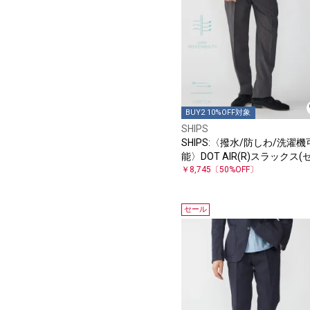
BUY2 10%OFF対象
SHIPS
SHIPS:〈撥水/防しわ/洗濯機
能〉DOT AIR(R)スラックス(
トアップ対応)
￥8,745
〔50%OFF〕
セール