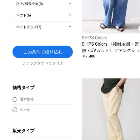
浴衣/和装小物(3)
ギフト(6)
ペットグッズ(7)
SHIPS Colors
SHIPS Colors:〈接触冷感・遮
熱・UVカット〉ファンクシ
この条件で絞り込む
デニム イージー パンツ◇
￥7,480
チェックをすべてクリア
価格タイプ
通常価格
セール
販売タイプ