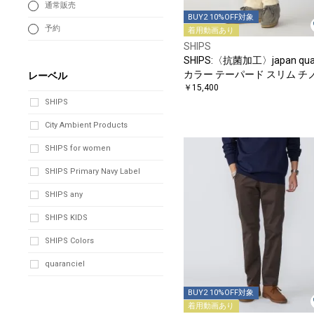
通常販売
BUY2 10%OFF対象
予約
着用動画あり
SHIPS
SHIPS:〈抗菌加工〉japan qual
カラー テーパード スリム チ
レーベル
ンツ
￥15,400
SHIPS
City Ambient Products
SHIPS for women
SHIPS Primary Navy Label
SHIPS any
SHIPS KIDS
SHIPS Colors
quaranciel
BUY2 10%OFF対象
着用動画あり