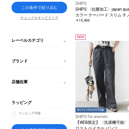
SHIPS
この条件で絞り込む
SHIPS:〈抗菌加工〉japan qual
カラー テーパード スリム チ
チェックをすべてクリア
ンツ
￥15,400
NEW
レーベルカテゴリ
ブランド
店舗在庫
ラッピング
BUY2 10%OFF対象
ラッピング可能
SHIPS for women
【WEB限定】〈洗濯機可能〉
ロスト ベイカー パンツ