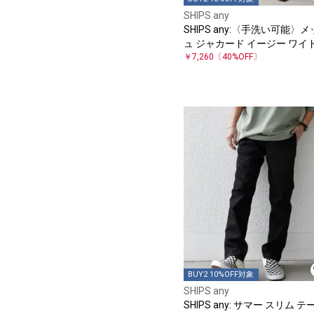
SHIPS any
SHIPS any:〈手洗い可能〉
ュ ジャカード イージー ワイド
ンツ
￥7,260
〔40%OFF〕
BUY2 10%OFF対象
SHIPS any
SHIPS any: サマー スリム テ