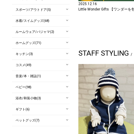
2025.12.16
Little Wonder Gifts 【
スポーツ/アウトドア(5)
水着/スイムグッズ(68)
ルームウェア/パジャマ(2)
ホームグッズ(71)
STAFF STYLING
キッチン(3)
コスメ(49)
音楽/本・雑誌(1)
ベビー(98)
浴衣/和装小物(3)
ギフト(6)
ペットグッズ(7)