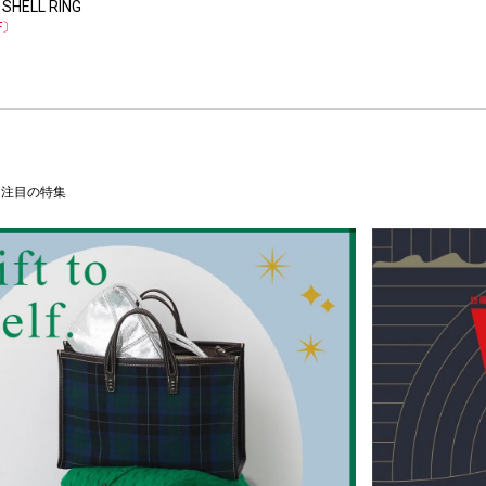
 SHELL RING
F〕
注目の特集