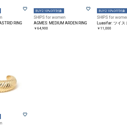
BUY2 10%OFF対象
BUY2 10%OFF対象
en
SHIPS for women
SHIPS for wome
ASTRID RING
AGMES: MEDIUM ARDEN RING
Luasifar: ツイ
￥64,900
￥11,000
en