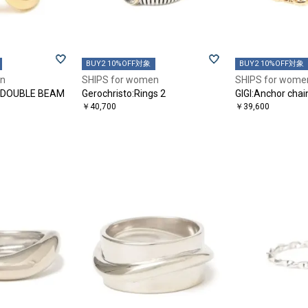
BUY2 10%OFF対象
BUY2 10%OFF対象
en
SHIPS for women
SHIPS for wome
as:DOUBLE BEAM
Gerochristo:Rings 2
GIGI:Anchor chain
￥40,700
￥39,600