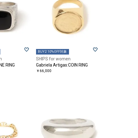
BUY2 10%OFF対象
n
SHIPS for women
NE RING
Gabriela Artigas:COIN RING
￥66,000