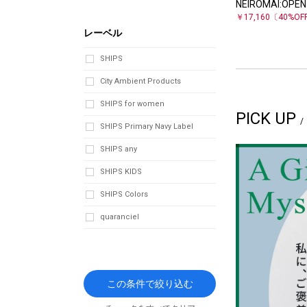
NEIROMAI:OPEN
￥17,160
〔40%OF
レーベル
SHIPS
City Ambient Products
SHIPS for women
PICK UP
SHIPS Primary Navy Label
SHIPS any
SHIPS KIDS
SHIPS Colors
quaranciel
この条件で絞り込む