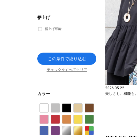
裾上げ
裾上げ可能
この条件で絞り込む
チェックをすべてクリア
2026.05.22
カラー
美しさも、機能も
ホワイト
グレー
ブラック
ベージュ
ブラウン
ピンク
レッド
オレンジ
イエロー
グリーン
ブルー
パープル
シルバー
ゴールド
その他