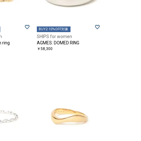
BUY2 10%OFF対象
n
SHIPS for women
 ring
AGMES: DOMED RING
￥58,300