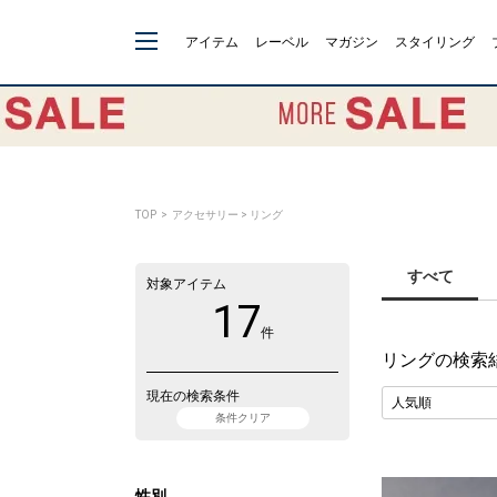
アイテム
レーベル
マガジン
スタイリング
TOP
> アクセサリー > リング
すべて
対象アイテム
17
件
リング
の検索
現在の検索条件
条件クリア
性別