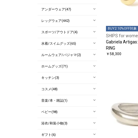
アンダーウェア(47)
レッグウェア(442)
BUY2 10%OFF対象
スポーツ/アウトドア(4)
SHIPS for wom
Gabriela Artig
水着/スイムグッズ(65)
RING
￥58,300
ルームウェア/パジャマ(2)
ホームグッズ(71)
キッチン(3)
コスメ(48)
音楽/本・雑誌(1)
ベビー(98)
浴衣/和装小物(3)
ギフト(6)