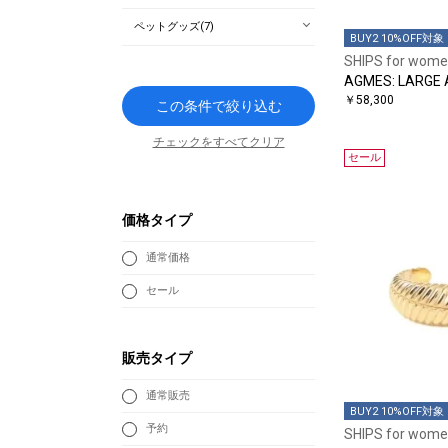
ペットグッズ(7)
BUY2 10%OFF対象
SHIPS for wom
AGMES: LARGE 
￥58,300
この条件で絞り込む
チェックをすべてクリア
セール
価格タイプ
通常価格
セール
販売タイプ
通常販売
BUY2 10%OFF対象
予約
SHIPS for wom