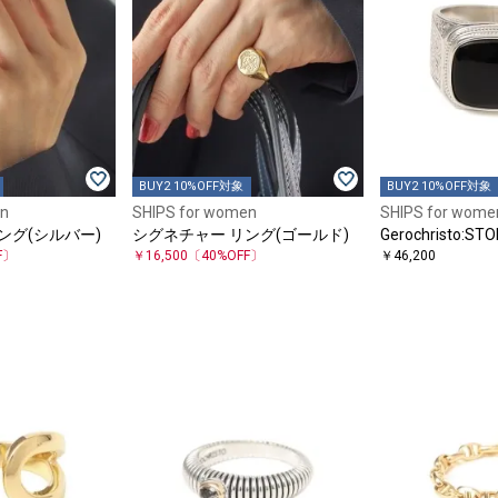
BUY2 10%OFF対象
BUY2 10%OFF対象
en
SHIPS for women
SHIPS for wome
ング(シルバー)
シグネチャー リング(ゴールド)
Gerochristo:STO
F〕
￥16,500
〔40%OFF〕
￥46,200