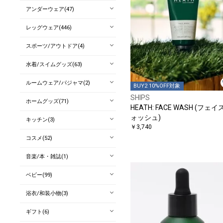
アンダーウェア(47)
レッグウェア(446)
スポーツ/アウトドア(4)
水着/スイムグッズ(63)
ルームウェア/パジャマ(2)
BUY2 10%OFF対象
SHIPS
ホームグッズ(71)
HEATH: FACE WASH (フェ
ォッシュ)
キッチン(3)
￥3,740
コスメ(52)
音楽/本・雑誌(1)
ベビー(99)
浴衣/和装小物(3)
ギフト(6)