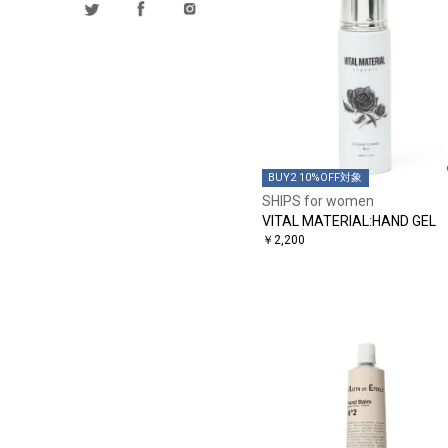
BUY2 10%OFF対象
SHIPS for women
VITAL MATERIAL:HAND GEL
￥2,200