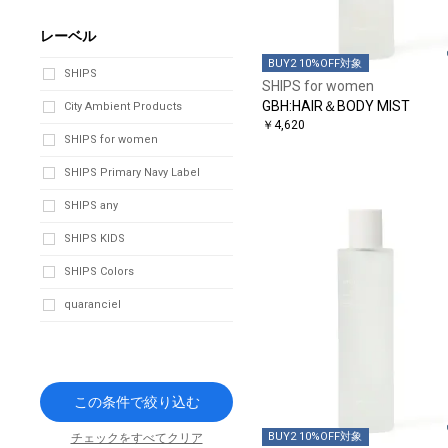
レーベル
BUY2 10%OFF対象
SHIPS
SHIPS for women
GBH:HAIR＆BODY MIST
City Ambient Products
￥4,620
SHIPS for women
SHIPS Primary Navy Label
SHIPS any
SHIPS KIDS
SHIPS Colors
quaranciel
この条件で絞り込む
BUY2 10%OFF対象
チェックをすべてクリア