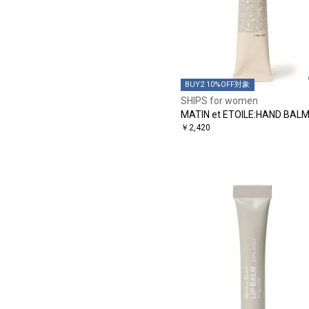
BUY2 10%OFF対象
SHIPS for women
MATIN et ETOILE:HAND BAL
￥2,420