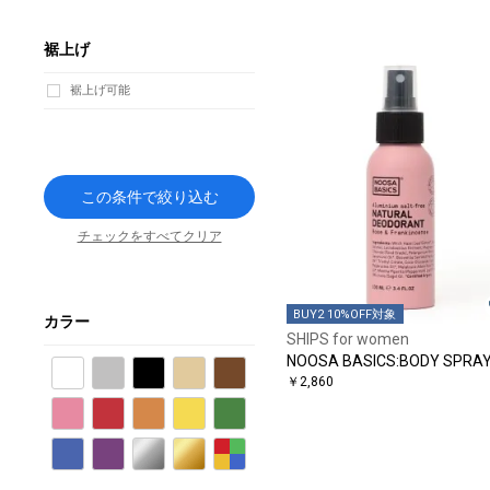
裾上げ
裾上げ可能
この条件で絞り込む
チェックをすべてクリア
BUY2 10%OFF対象
カラー
SHIPS for women
NOOSA BASICS:BODY SPRA
ホワイト
グレー
ブラック
ベージュ
ブラウン
￥2,860
ピンク
レッド
オレンジ
イエロー
グリーン
ブルー
パープル
シルバー
ゴールド
その他