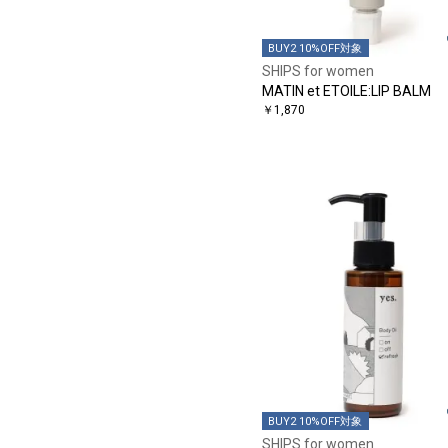
BUY2 10%OFF対象
SHIPS for women
MATIN et ETOILE:LIP BALM
￥1,870
BUY2 10%OFF対象
SHIPS for women