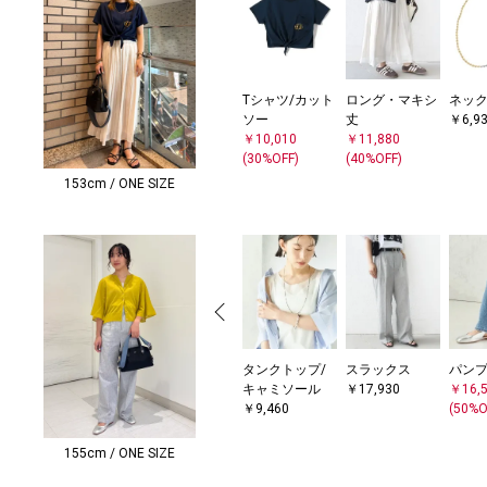
Tシャツ/カット
ロング・マキシ
ネッ
ソー
丈
￥6,9
￥10,010
￥11,880
(30%OFF)
(40%OFF)
153cm / ONE SIZE
タンクトップ/
スラックス
パン
キャミソール
￥17,930
￥16,
￥9,460
(50%O
155cm / ONE SIZE