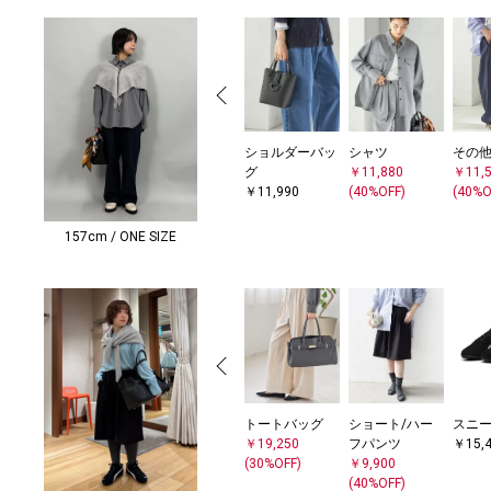
ショルダーバッ
シャツ
その
グ
￥11,880
￥11,
￥11,990
(40%OFF)
(40%O
157cm / ONE SIZE
トートバッグ
ショート/ハー
スニ
￥19,250
フパンツ
￥15,
(30%OFF)
￥9,900
(40%OFF)