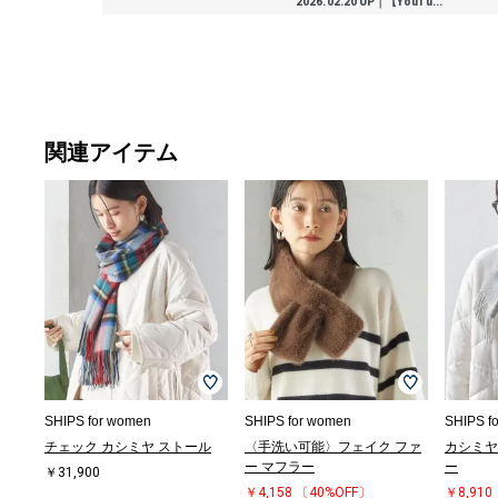
2026.02.20 UP｜【YouTu...
関連アイテム
SHIPS for women
SHIPS for women
SHIPS f
チェック カシミヤ ストール
〈手洗い可能〉フェイク ファ
カシミヤ
ー マフラー
ー
￥31,900
￥4,158
〔40%OFF〕
￥8,910