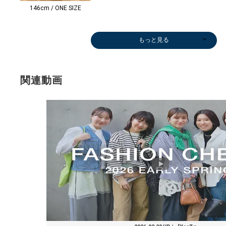
146cm / ONE SIZE
もっと見る
関連動画
キャップ
ボストンバッグ
パンプス
キャップ
ショルダーバッ
トートバッグ
Tシャツ/カット
デニムパンツ
キーケース/キ
ひざ・ミドル丈
デニムパンツ
シャツ/ブラウ
ボストンバッグ
ひざ・ミドル丈
その他パンツ
ニット/セータ
ショルダーバッ
トートバッグ
その他パンツ
パーカー
ロング・マキシ
ネックレス
デニムパンツ
Tシャツ/カット
ステンカラーコ
ひざ・ミドル丈
ピーコート
その他シャツ・
ブーツ/ブーテ
ブーツ/ブーテ
Tシャツ/カット
その他パンツ
パンプス
ダウン/中綿ジ
ダウン/中綿ジ
その他パンツ
デニムパンツ
ニット/セータ
その
バレ
ショー
ニット
ベス
ニット
ニット
その
ブーツ
テー
スニ
ブーツ
ブーツ
￥8,800
￥16,500
￥11,440
￥8,800
グ
￥15,180
ソー
￥14,300
ーホルダー
￥9,900
￥14,300
ス
￥16,500
￥11,550
￥18,700
ー
グ
￥6,160
￥11,220
￥10,560
丈
￥8,470
￥10,560
ソー
ート
￥9,900
￥66,000
ブラウス
ィー
ィー
ソー
￥18,700
￥12,100
ャケット
ャケット
￥9,900
￥14,300
ー
￥9,9
ズ/フ
フパ
ー
￥19,
ー
ー
￥11,
ィー
ケッ
￥12,
ィー
ィー
(60%OFF)
￥11,880
(40%OFF)
￥5,544
￥2,970
(40%OFF)
￥10,560
(30%OFF)
￥28,600
￥11,990
(40%OFF)
(40%OFF)
￥13,200
(30%OFF)
(40%OFF)
￥6,545
￥33,880
(40%OFF)
￥26,400
￥23,870
￥14,850
￥5,544
(50%OFF)
￥31,900
￥77,000
(40%OFF)
(50%OFF)
￥17,710
(40%O
ュー
￥9,9
￥12,
(30%O
￥12,
￥9,2
(40%O
￥15,
￥19,
(30%O
￥14,
￥17,
(40%OFF)
(30%OFF)
(50%OFF)
(40%OFF)
(40%OFF)
(30%OFF)
(30%OFF)
(30%OFF)
(50%OFF)
(30%OFF)
(30%OFF)
￥7,7
(40%O
(30%O
(30%O
(30%O
(40%O
(40%O
(50%O
(50%O
(30%O