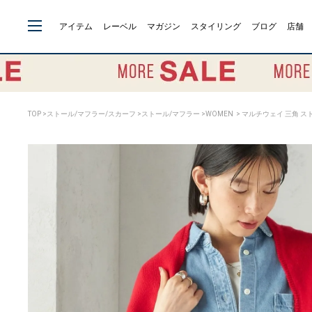
アイテム
レーベル
マガジン
スタイリング
ブログ
店舗
TOP
>
ストール/マフラー/スカーフ
>
ストール/マフラー
>
WOMEN
> マルチウェイ 三角 ス