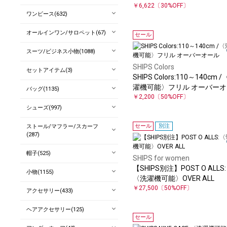
インワン◇
￥6,622
〔30%OFF〕
ワンピース(632)
オールインワン/サロペット(67)
セール
スーツ/ビジネス小物(1088)
SHIPS Colors
セットアイテム(3)
SHIPS Colors:110～140cm 
濯機可能〉フリル オーバーオ
バッグ(1135)
ル
￥2,200
〔50%OFF〕
シューズ(997)
セール
別注
ストール/マフラー/スカーフ
(287)
帽子(525)
SHIPS for women
【SHIPS別注】POST O ALLS:
小物(1155)
〈洗濯機可能〉OVER ALL
￥27,500
〔50%OFF〕
アクセサリー(433)
ヘアアクセサリー(125)
セール