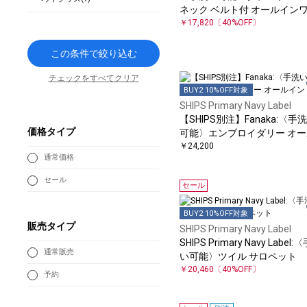
ネック ベルト付 オールイン
（セレモニー対応可）
￥17,820
〔40%OFF〕
この条件で絞り込む
チェックをすべてクリア
BUY2 10%OFF対象
SHIPS Primary Navy Label
【SHIPS別注】Fanaka:〈手
価格タイプ
可能〉エンブロイダリー オー
インワン
￥24,200
通常価格
セール
セール
BUY2 10%OFF対象
販売タイプ
SHIPS Primary Navy Label
SHIPS Primary Navy Label:
通常販売
い可能〉ツイル サロペット
￥20,460
〔40%OFF〕
予約