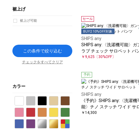
裾上げ
セール
裾上げ可能
BUY2 10%OFF対象
SHIPS any
SHIPS any:〈洗濯機可能〉
この条件で絞り込む
ラブ チェック サロペット パ
￥9,625
〔30%OFF〕
チェックをすべてクリア
予約
カラー
SHIPS any
《予約》SHIPS any:〈洗濯機
ホワイト
グレー
ブラック
ベージュ
ブラウン
能〉チノ ステッチ ワイド サ
ット
￥14,300
ピンク
レッド
オレンジ
イエロー
グリーン
ブルー
パープル
シルバー
ゴールド
その他