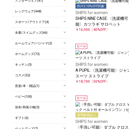
アンダーウェア(47)
BUY2 10%OFF対象
レッグウェア(448)
SHIPS for women
SHIPS NINE CASE:〈洗濯機可
スポーツ/アウトドア(4)
能〉カツラギ サロペット
￥16,500
〔40%OFF〕
水着/スイムグッズ(66)
ルームウェア/パジャマ(2)
セール
ホームグッズ(72)
SHIPS for women
キッチン(3)
A PUPIL:〈洗濯機可能〉ジャ
コスメ(52)
スーツ ストライプ
￥18,700
〔50%OFF〕
音楽/本・雑誌(1)
ベビー(100)
セール
浴衣/和装小物(3)
着用動画あり
ギフト(6)
SHIPS for women
〈手洗い可能〉ダブル クロス
ペットグッズ(7)