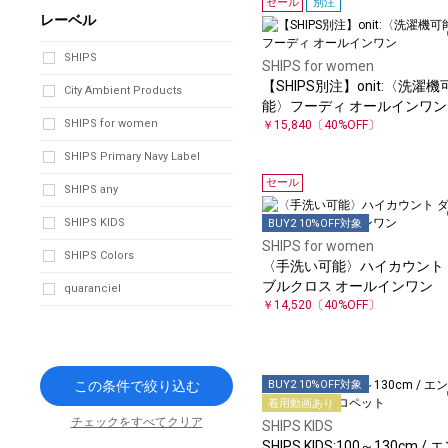
セール
別注
レーベル
SHIPS
SHIPS for women
【SHIPS別注】onit:〈洗濯機
City Ambient Products
能〉フーディ オールインワン
SHIPS for women
￥15,840
〔40%OFF〕
SHIPS Primary Navy Label
セール
SHIPS any
SHIPS KIDS
BUY2 10%OFF対象
SHIPS for women
SHIPS Colors
〈手洗い可能〉ハイカウント 
ブルクロス オールインワン
quaranciel
￥14,520
〔40%OFF〕
BUY2 10%OFF対象
この条件で絞り込む
着用動画あり
チェックをすべてクリア
SHIPS KIDS
SHIPS KIDS:100～130cm / 