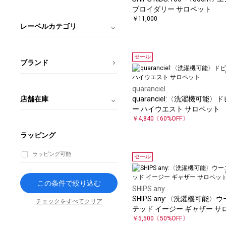
ブロイダリー サロペット
￥11,000
レーベルカテゴリ
セール
ブランド
quaranciel
店舗在庫
quaranciel:〈洗濯機可能〉ド
ー ハイウエスト サロペット
￥4,840
〔60%OFF〕
ラッピング
ラッピング可能
セール
この条件で絞り込む
SHIPS any
SHIPS any:〈洗濯機可能〉
チェックをすべてクリア
テッド イージー ギャザー サ
ット
￥5,500
〔50%OFF〕