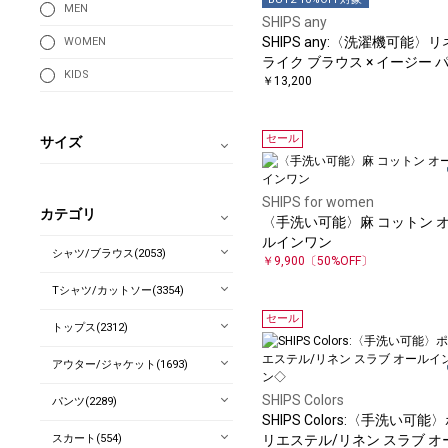
MEN
SHIPS any
SHIPS any:〈洗濯機可能〉
WOMEN
ライク ブラウス × イージー 
KIDS
ツ セットアップ
￥13,200
セール
サイズ
SHIPS for women
カテゴリ
〈手洗い可能〉麻 コットン 
ルインワン
シャツ/ブラウス(2053)
￥9,900
〔50%OFF〕
Tシャツ/カットソー(3354)
セール
トップス(2312)
アウター/ジャケット(1693)
SHIPS Colors
パンツ(2289)
SHIPS Colors:〈手洗い可能
スカート(554)
リエステル/リネン スラブ オ