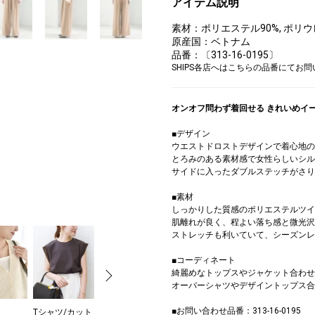
アイテム説明
素材：ポリエステル90%, ポリウ
原産国：ベトナム
品番：〔313-16-0195〕
SHIPS各店へはこちらの品番にてお
オンオフ問わず着回せる きれいめイ
■デザイン
ウエストドロストデザインで着心地の
とろみのある素材感で女性らしいシル
サイドに入ったダブルステッチがさり
■素材
しっかりした質感のポリエステルツイ
肌離れが良く、程よい落ち感と微光沢
ストレッチも利いていて、シーズンレ
■コーディネート
綺麗めなトップスやジャケット合わせ
オーバーシャツやデザイントップス合
■お問い合わせ品番：313-16-0195
Tシャツ/カット
デニムジャケッ
スニーカー