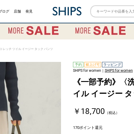
ブログ
店舗
発見
レッチ ツイル イージー タック パンツ
予約
裾上げ可
ラッピング
SHIPS for women｜
SHIPS for women
《一部予約》〈洗
イル イージー タ
￥18,700
（税込）
170ポイント還元