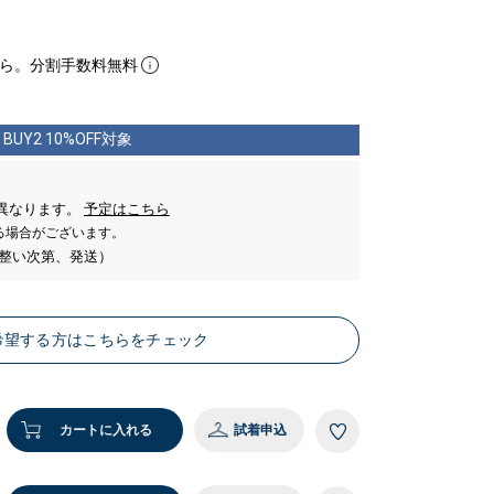
ら。分割手数料無料
BUY2 10%OFF対象
。
異なります。
予定はこちら
る場合がございます。
が整い次第、発送）
希望する方はこちらをチェック
カートに入れる
試着申込
8 W56 H80 着用サイズ：38
MODE
 ダークグレー