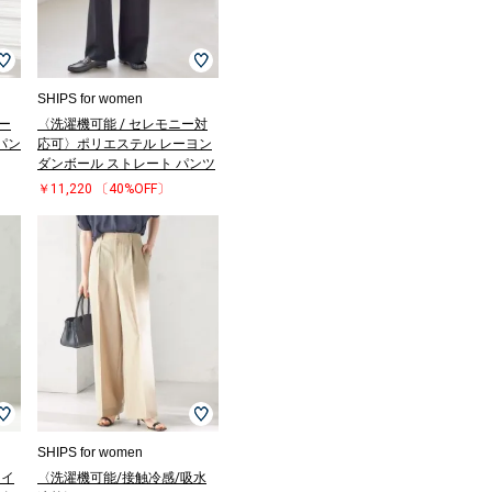
SHIPS for women
ー
〈洗濯機可能 / セレモニー対
パン
応可〉ポリエステル レーヨン
ダンボール ストレート パンツ
￥11,220
〔40%OFF〕
SHIPS for women
ツイ
〈洗濯機可能/接触冷感/吸水