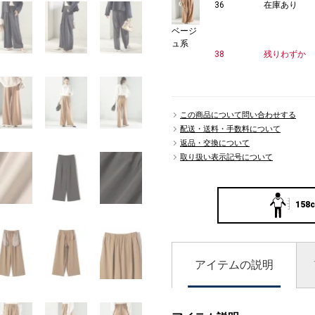
36
在庫あり
ベージ
ュ系
38
残りわずか
この商品について問い合わせする
配送・送料・手数料について
返品・交換について
取り扱い表示記号について
158c
アイテムの説明