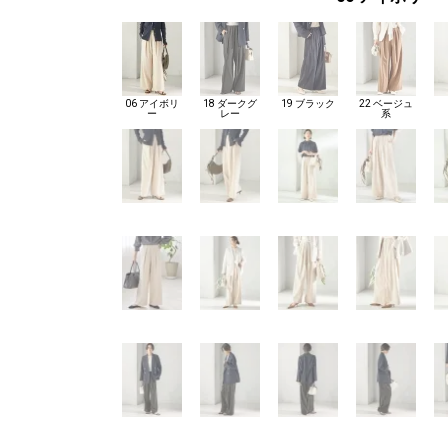
06 アイボリ
18 ダークグ
19 ブラック
22 ベージュ
ー
レー
系