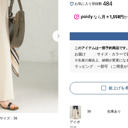
484
お気に入り登録数
なら
月々1,558円
か
このアイテムは一部予約商品です
お届け
サイズ・カラーで
※生産の都合上、納期が変更にな
ラッピング
一部可 （ご用意
裾上げを
36
在庫あり
着用サイズ：36
MODEL：166cm B7
アイボ
18
リー