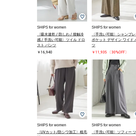
SHIPS for women
SHIPS for women
〈吸水速乾 / 防しわ / 接触冷
〈手洗い可能〉シャンブレ
感 / 手洗い可能〉ツイル ドロ
ポケット デザイン ワイド 
スト パンツ
ツ
￥16,940
￥11,935
〔30%OFF〕
SHIPS for women
SHIPS for women
〈UVカット/防シワ加工〉梳毛
〈手洗い可能〉ソフィー 