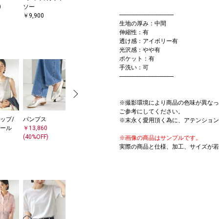
0
ソー
ト
￥10,780
-------------------------------------
￥9,900
￥15,400
(30%OFF)
生地の厚み：中間
伸縮性：有
透け感：アイボリー有
光沢感：やや有
ポケット：有
手洗い：可
-------------------------------------
※撮影環境により商品の色味が異なっ
ご参考にしてください。
ップ/
パンプス
ノーカラージャ
ネックレス
※末永く愛用頂く為に、アテンション
ール
￥13,860
ケット
￥11,000
(40%OFF)
￥24,970
※画像の商品はサンプルです。
実際の商品と仕様、加工、サイズが若