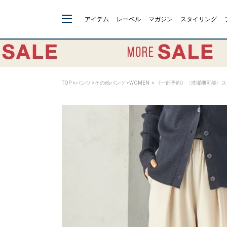
アイテム
レーベル
マガジン
スタイリング
TOP
>
パンツ
>
その他パンツ
>
WOMEN
> 《一部予約》〈洗濯機可能〉スト