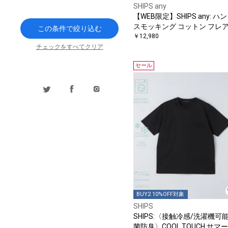
SHIPS any
【WEB限定】SHIPS any: ハ
スモッキング コットン フレア ノ
この条件で絞り込む
ースリーブ ワンピース
￥12,980
チェックをすべてクリア
セール
BUY2 10%OFF対象
SHIPS
SHIPS:〈接触冷感/洗濯機可
菌防臭〉COOL TOUCH サマー