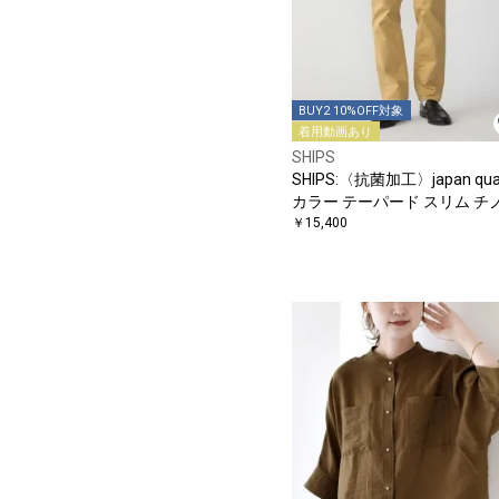
BUY2 10%OFF対象
着用動画あり
SHIPS
SHIPS:〈抗菌加工〉japan qual
カラー テーパード スリム チ
ンツ
￥15,400