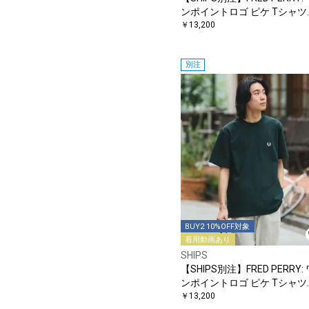
ンポイントロゴ ピケ Tシャツ
26SS
￥13,200
別注
BUY2 10%OFF対象
着用動画あり
SHIPS
【SHIPS別注】FRED PERRY:
ンポイントロゴ ピケ Tシャツ
26SS
￥13,200