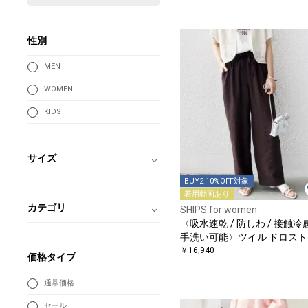
性別
MEN
WOMEN
KIDS
サイズ
BUY2 10%OFF対象
着用動画あり
カテゴリ
SHIPS for women
〈吸水速乾 / 防しわ / 接触冷感
手洗い可能〉ツイル ドロスト
ンツ
￥16,940
価格タイプ
通常価格
セール