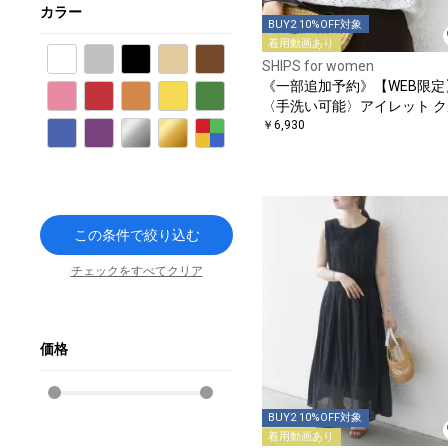
カラー
BUY2 10%OFF対象
着用動画あり
ホワイト
グレー
ブラック
ベージュ
ブラウン
SHIPS for women
《一部追加予約》【WEB限定
ピンク
レッド
オレンジ
イエロー
グリーン
〈手洗い可能〉アイレット ク
ーネック プルオーバー
￥6,930
ブルー
パープル
シルバー
ゴールド
その他
この条件で絞り込む
チェックをすべてクリア
価格
BUY2 10%OFF対象
着用動画あり