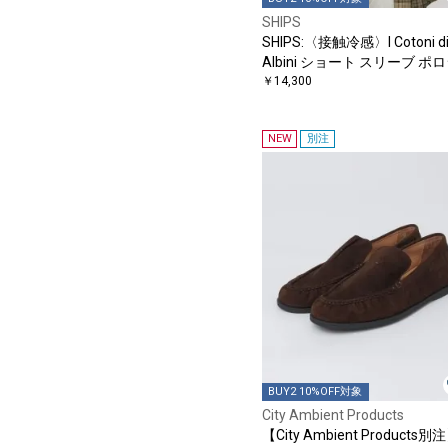
SHIPS
SHIPS:〈接触冷感〉I Cotoni d
Albini ショート スリーブ ポ
ャツ
￥14,300
NEW
別注
BUY2 10%OFF対象
City Ambient Products
【City Ambient Products別