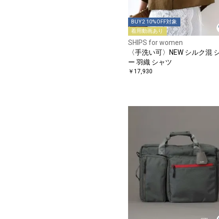
BUY2 10%OFF対象
着用動画あり
SHIPS for women
〈手洗い可〉NEW シルク混 
ー 羽織 シャツ
￥17,930