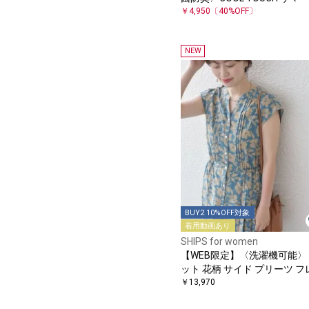
シャツ
￥4,950
〔40%OFF〕
NEW
BUY2 10%OFF対象
着用動画あり
SHIPS for women
【WEB限定】〈洗濯機可能〉
ット 花柄 サイド プリーツ フ
チスリーブ ワンピース
￥13,970