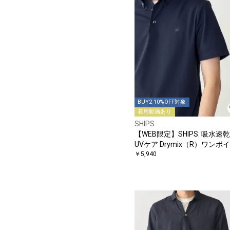
BUY2 10%OFF対象
着用動画あり
SHIPS
【WEB限定】SHIPS: 吸水速
UVケア Drymix（R）ワンポ
トロゴ ボタンダウン ポロシ
￥5,940