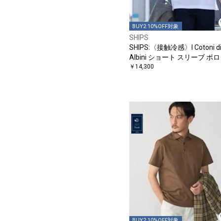
BUY2 10%OFF対象
SHIPS
SHIPS:〈接触冷感〉I Cotoni d
Albini ショート スリーブ ポ
ャツ
￥14,300
BUY2 10%OFF対象