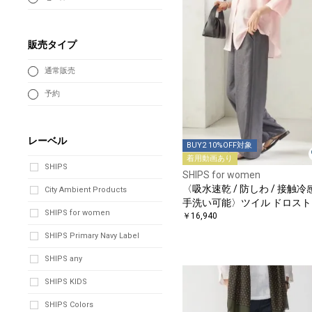
販売タイプ
通常販売
予約
レーベル
BUY2 10%OFF対象
着用動画あり
SHIPS
SHIPS for women
〈吸水速乾 / 防しわ / 接触冷感
City Ambient Products
手洗い可能〉ツイル ドロスト
SHIPS for women
ンツ
￥16,940
SHIPS Primary Navy Label
SHIPS any
SHIPS KIDS
SHIPS Colors