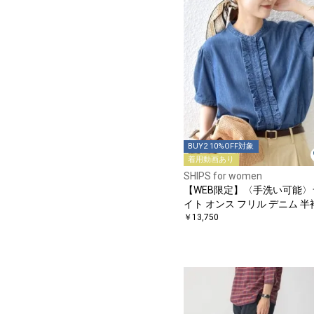
BUY2 10%OFF対象
着用動画あり
SHIPS for women
【WEB限定】〈手洗い可能〉
イト オンス フリル デニム 半
シャツ
￥13,750