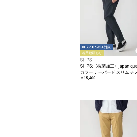
BUY2 10%OFF対象
着用動画あり
SHIPS
SHIPS:〈抗菌加工〉japan qual
カラー テーパード スリム チ
ンツ
￥15,400