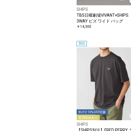
SHIPS
TBS日曜劇場VIVANT×SHIPS:
3WAY ビズ ワイド バッグ
￥14,300
別注
BUY2 10%OFF対象
着用動画あり
SHIPS
【SHIPS別注】FRED PERRY: