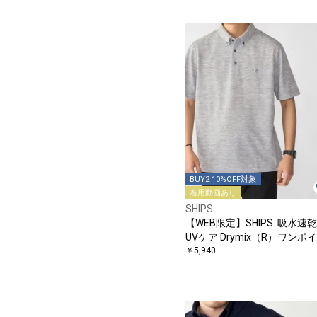
BUY2 10%OFF対象
着用動画あり
SHIPS
【WEB限定】SHIPS: 吸水速
UVケア Drymix（R）ワンポ
トロゴ ボタンダウン ポロシ
￥5,940