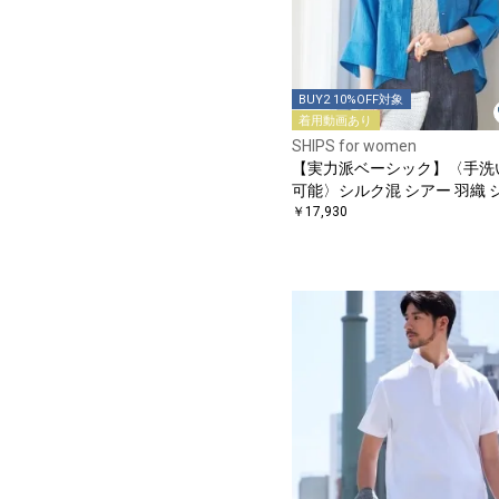
BUY2 10%OFF対象
着用動画あり
SHIPS for women
【実力派ベーシック】〈手洗
可能〉シルク混 シアー 羽織 
ツ
￥17,930