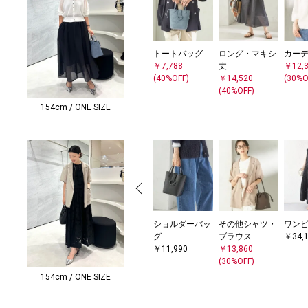
トートバッグ
ロング・マキシ
カー
￥7,788
丈
￥12,
(40%OFF)
￥14,520
(30%O
(40%OFF)
154cm / ONE SIZE
ショルダーバッ
その他シャツ・
ワン
グ
ブラウス
￥34,
￥11,990
￥13,860
(30%OFF)
154cm / ONE SIZE