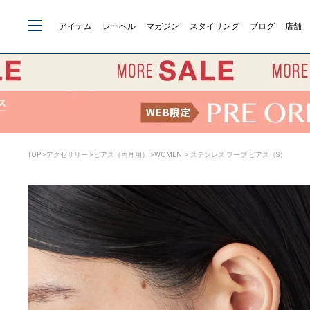
アイテム
レーベル
マガジン
スタイリング
ブログ
店舗
TOP
>
アクセサリー
>
ピアス（両耳用）
>
WOMEN
> ステンレス フープ ピアス（S）