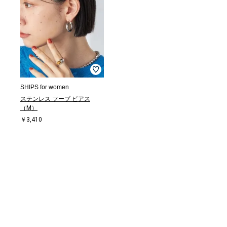
SHIPS for women
ステンレス フープ ピアス
（M）
￥3,410