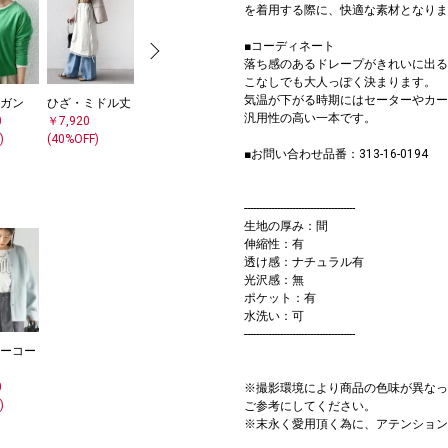
を着用する際に、快適な素材となりま
■コーディネート
落ち感のあるドレープがきれいに出る
こなしでも大人っぽく決まります。
気温が下がる時期にはセーターやカー
ガン
ひざ・ミドル丈
スニーカー
汎用性の高い一本です。
0
￥7,920
￥10,780
)
(40%OFF)
(30%OFF)
■お問い合わせ品番：313-16-0194
-------------------------------------
生地の厚み：間
伸縮性：有
透け感：ナチュラル有
光沢感：無
ポケット：有
水洗い：可
-------------------------------------
ーコー
0
※撮影環境により商品の色味が異なっ
)
ご参考にしてください。
※末永く愛用頂く為に、アテンション