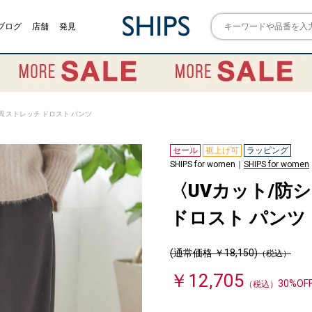
ブログ
店舗
発見
調 ストレッチ ドロスト パンツ
セール
裾上げ可
ラッピング
SHIPS for women｜
SHIPS for women
〈UVカット/防
ドロスト パンツ
(通常価格 ￥18,150)
（税込）
￥12,705
30%OF
（税込）