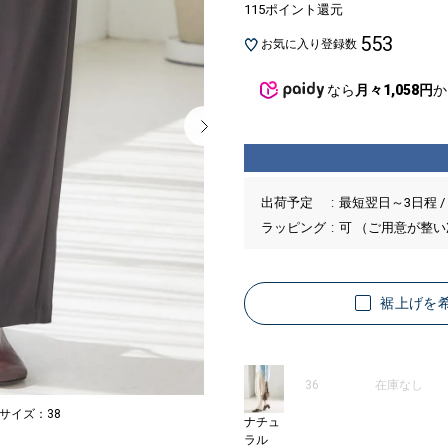
115ポイント還元
553
お気に入り登録数
なら
月々1,058円
か
出荷予定
最短翌日～3日程 /
ラッピング
可 （ご用意が整
裾上げを
36
在庫なし
着用サイズ：38
MODEL：166cm B7
ナチュ
ラル
08