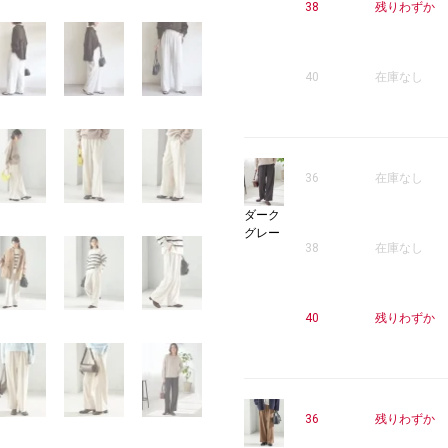
38
残りわずか
40
在庫なし
36
在庫なし
ダーク
グレー
38
在庫なし
40
残りわずか
36
残りわずか