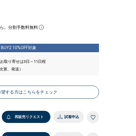
ら。分割手数料無料
BUY2 10%OFF対象
 お取り寄せは3日～11日程
い次第、発送）
希望する方はこちらをチェック
再販売リクエスト
試着申込
2 W59 H82 着用サイズ：36
MODE
 ナチュラル