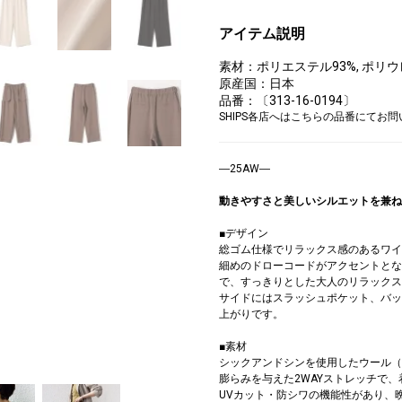
アイテム説明
素材：ポリエステル93%, ポリウ
原産国：日本
品番：〔313-16-0194〕
SHIPS各店へはこちらの品番にてお
―25AW―
動きやすさと美しいシルエットを兼ね
■デザイン
総ゴム仕様でリラックス感のあるワイ
細めのドローコードがアクセントとな
で、すっきりとした大人のリラックス
サイドにはスラッシュポケット、バッ
上がりです。
■素材
シックアンドシンを使用したウール（
膨らみを与えた2WAYストレッチで
UVカット・防シワの機能性があり、