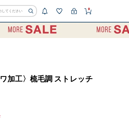
0
シワ加工〉梳毛調 ストレッチ
F