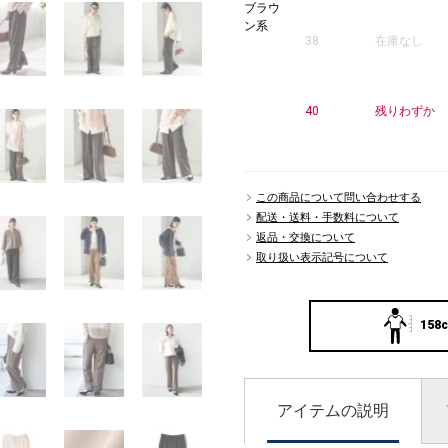
ブラウ
ン系
38
在庫なし
40
残りわずか
この商品について問い合わせする
配送・送料・手数料について
返品・交換について
取り扱い表示記号について
158c
アイテムの説明