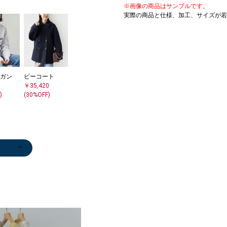
※画像の商品はサンプルです。
実際の商品と仕様、加工、サイズが若
ガン
ピーコート
￥35,420
)
(30%OFF)
ト
セータ
/マフ
中綿ジ
/カット
セータ
ドジャ
/カット
ップ/
ト
中綿ジ
/カット
/カット
セータ
ウター
ブーテ
ブーテ
ブーテ
ガン
セータ
/カット
ガン
ラーコ
/カット
セータ
/マフ
ブーテ
ス
ーコー
セータ
/カット
ブーテ
ブーツ/ブーテ
ニット/セータ
ピーコート
カーディガン
バレエシュー
ニット/セータ
ステンカラーコ
ムートンコート
バレエシュー
ステンカラーコ
バレエシュー
ニット/セータ
スニーカー
ニット/セータ
ニット/セータ
ノーカラーコー
テーラードジャ
ストール/マフ
ブーツ/ブーテ
ピーコート
ネックレス
スカーフ
ネックレス
ブルゾン
ニット/セータ
ニット/セータ
ネックレス
ニット/セータ
ブーツ/ブーテ
ニット/セータ
ニット/セータ
ニットキャップ
ブーツ/ブーテ
ニット/セータ
ニット/セータ
カーディガン
ブローチ/コサ
スリッポン/ロ
ノーカラーコー
ニット/セータ
ピアス（両耳
ネックレス
ストール/マフ
ニット/セータ
キャップ
ネックレス
ネックレス
ール
0
0
0
0
0
0
0
0
0
0
ィー
ー
￥35,420
￥11,550
ズ/フラットシ
ー
ート
(フェイク含む)
ズ/フラットシ
ート
ズ/フラットシ
ー
￥10,010
ー
ー
ト
ケット
ラー
ィー
￥35,420
￥5,500
￥20,790
￥5,500
￥19,250
ー
ー
￥5,890
ー
ィー
ー
ー
￥3,564
ィー
ー
ー
￥19,800
ージュ
ーファー
ト
ー
用）
￥4,400
ラー
ー
￥6,237
￥3,960
￥7,920
)
0
0
0
0
0
0
0
)
0
)
0
)
0
)
0
0
)
0
)
0
0
0
0
)
0
0
)
￥15,180
￥6,600
(30%OFF)
(30%OFF)
ューズ
￥17,710
￥33,880
￥37,400
ューズ
￥33,880
ューズ
￥11,880
(30%OFF)
￥6,600
￥11,880
￥35,420
￥104,500
￥8,910
￥17,050
(30%OFF)
(30%OFF)
(30%OFF)
￥21,450
￥21,450
(30%OFF)
￥12,320
￥14,850
￥12,320
￥12,320
(40%OFF)
￥14,850
￥11,880
￥12,320
￥4,543
￥9,240
￥17,820
￥12,320
￥2,970
￥7,260
￥11,880
(30%OFF)