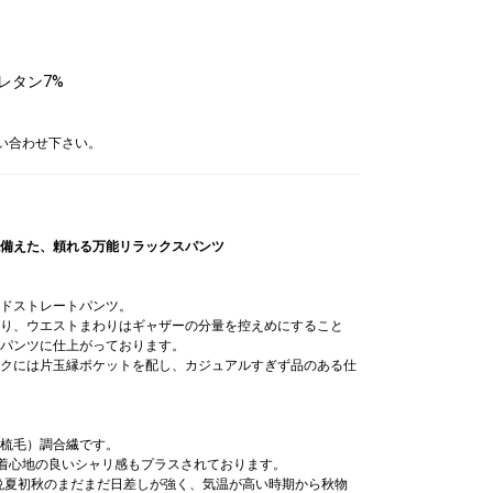
レタン7%
問い合わせ下さい。
備えた、頼れる万能リラックスパンツ
ドストレートパンツ。
り、ウエストまわりはギャザーの分量を控えめにすること
パンツに仕上がっております。
クには片玉縁ポケットを配し、カジュアルすぎず品のある仕
梳毛）調合繊です。
、着心地の良いシャリ感もプラスされております。
晩夏初秋のまだまだ日差しが強く、気温が高い時期から秋物