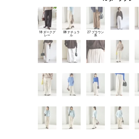
18 ダークグ
08 ナチュラ
27 ブラウン
レー
ル
系