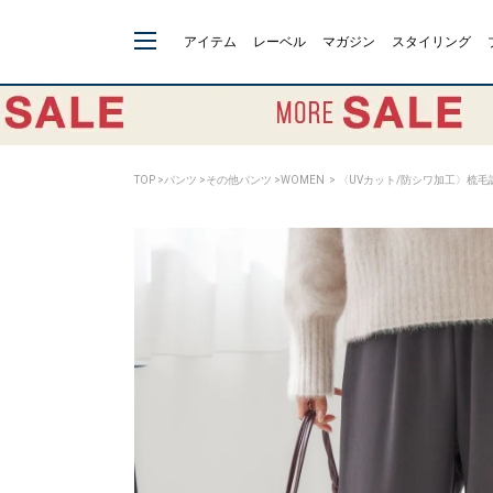
アイテム
レーベル
マガジン
スタイリング
TOP
>
パンツ
>
その他パンツ
>
WOMEN
> 〈UVカット/防シワ加工〉梳毛