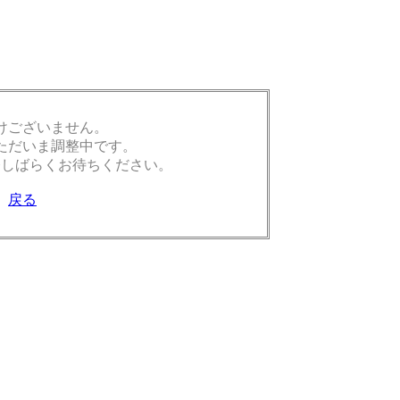
けございません。
ただいま調整中です。
今しばらくお待ちください。
戻る