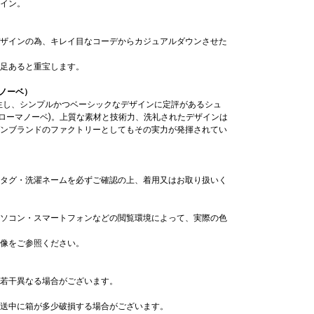
イン。
ザインの為、キレイ目なコーデからカジュアルダウンさせた
足あると重宝します。
マノーベ）
誕生し、シンプルかつベーシックなデザインに定評があるシュ
コルソローマノーベ)。上質な素材と技術力、洗礼されたデザインは
ンブランドのファクトリーとしてもその実力が発揮されてい
レスレット/
レスレット/
レスレット/
レスレット/
レスレット/
レスレット/
レスレット/
ブレスレット/
ブレスレット/
ブレスレット/
ングル
ングル
ングル
ングル
ングル
ングル
ングル
バングル
バングル
バングル
,500
,400
,500
,400
,500
,500
,400
￥4,400
￥4,400
￥4,400
タグ・洗濯ネームを必ずご確認の上、着用又はお取り扱いく
ソコン・スマートフォンなどの閲覧環境によって、実際の色
像をご参照ください。
若干異なる場合がございます。
送中に箱が多少破損する場合がございます。