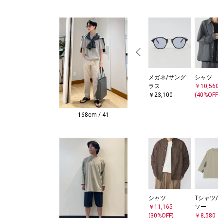
メガネ/サング
シャツ
ラス
￥10,56
￥23,100
(40%OFF
168cm / 41
シャツ
Tシャツ
￥11,165
ソー
(30%OFF)
￥8,580