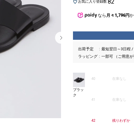
82
お気に入り登録数
なら
月々1,796円
か
出荷予定
最短翌日～3日程 /
ラッピング
一部可 （ご用意
40
在庫なし
ブラッ
ク
41
在庫なし
42
残りわずか
2