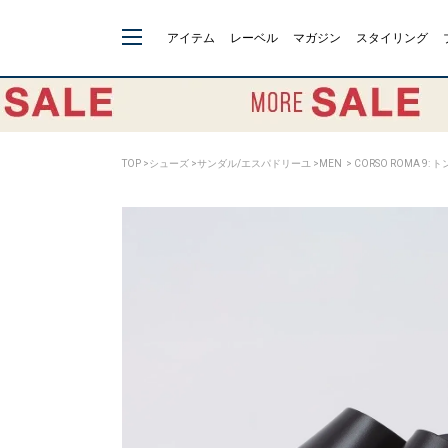
アイテム
レーベル
マガジン
スタイリング
TOP
>
シューズ
>
サンダル/エスパドリーユ
>
MEN
> CORSO ROMA 9: