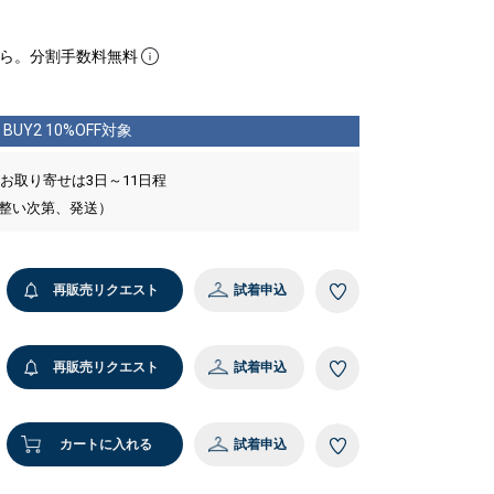
ら。分割手数料無料
BUY2 10%OFF対象
 お取り寄せは3日～11日程
が整い次第、発送）
再販売リクエスト
試着申込
再販売リクエスト
試着申込
カートに入れる
試着申込
8 ブラウン