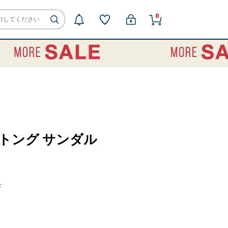
0
9: トング サンダル
F