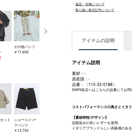
返品・交換について
取り扱い表示記号について
アイテムの説明
その他パンツ
ニット/セータ
トートバッグ
ブレスレット/
ブ
0
￥17,600
ー
￥17,050
バングル
バ
)
￥8,580
￥5,500
￥4
アイテム説明
(40%OFF)
素材：-
原産国：-
品番：〔115-32-0188〕
SHIPS各店へはこちらの品番にてお
コストパフォーマンスの高さとイタリ
【素材特性/デザイン】
/カット
ショート/ハー
足馴染みの良いレザーを使用。
フパンツ
イタリアブランドらしい高級感のある
￥13,750