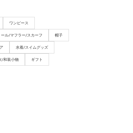
ワンピース
トール/マフラー/スカーフ
帽子
ア
水着/スイムグッズ
衣/和装小物
ギフト