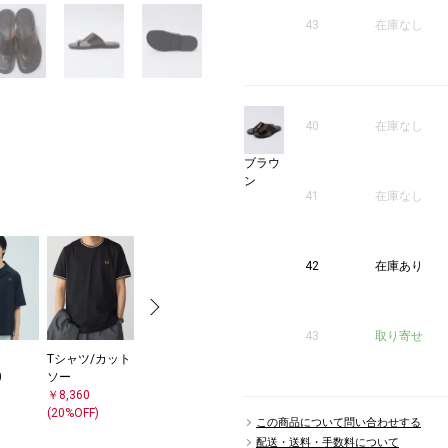
43
在庫なし
40
在庫なし
ブラウ
ン
41
在庫なし
42
在庫あり
43
取り寄せ
Tシャツ/カット
ショート/ハー
ショルダーバッ
ブレスレット/
0
ソー
フパンツ
グ
バングル
￥8,360
￥10,780
￥12,650
￥5,500
(20%OFF)
(30%OFF)
この商品について問い合わせする
配送・送料・手数料について