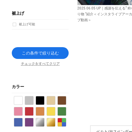
2025.06.05 UP｜感謝を伝える” 
裾上げ
り物 ”紹介＜インスタライブアー
ブ動画＞
裾上げ可能
この条件で絞り込む
チェックをすべてクリア
カラー
ホワイト
グレー
ブラック
ベージュ
ブラウン
ピンク
レッド
オレンジ
イエロー
グリーン
ブルー
パープル
シルバー
ゴールド
その他
ベルト/サスペンダ