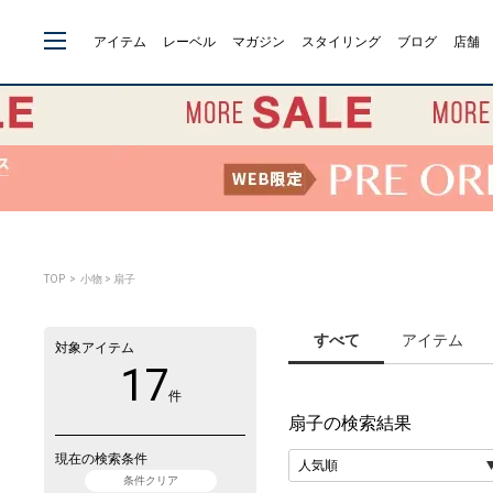
アイテム
レーベル
マガジン
スタイリング
ブログ
店舗
TOP
> 小物 > 扇子
すべて
アイテム
対象アイテム
17
件
扇子
の検索結果
現在の検索条件
条件クリア