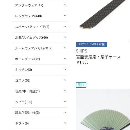
アンダーウェア(47)
レッグウェア(448)
スポーツ/アウトドア(4)
水着/スイムグッズ(66)
BUY2 10%OFF対象
ルームウェア/パジャマ(2)
SHIPS
宮脇賣扇庵：扇子ケース
ホームグッズ(72)
￥1,650
キッチン(3)
コスメ(52)
別注
音楽/本・雑誌(1)
ベビー(100)
浴衣/和装小物(3)
ギフト(6)