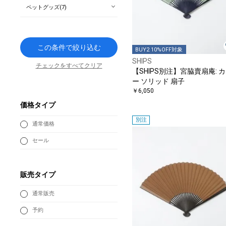
ペットグッズ(7)
この条件で絞り込む
BUY2 10%OFF対象
SHIPS
チェックをすべてクリア
【SHIPS別注】宮脇賣扇庵: 
ー ソリッド 扇子
￥6,050
価格タイプ
別注
通常価格
セール
販売タイプ
通常販売
予約