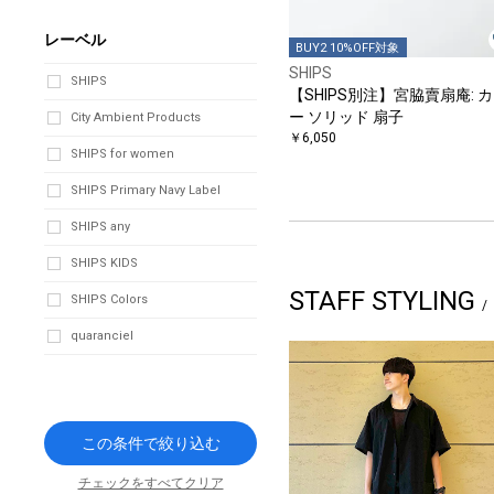
レーベル
BUY2 10%OFF対象
SHIPS
SHIPS
【SHIPS別注】宮脇賣扇庵: 
ー ソリッド 扇子
City Ambient Products
￥6,050
SHIPS for women
SHIPS Primary Navy Label
SHIPS any
SHIPS KIDS
STAFF STYLING
SHIPS Colors
quaranciel
この条件で絞り込む
チェックをすべてクリア