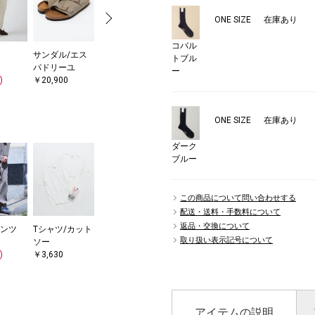
ONE SIZE
在庫あり
コバル
サンダル/エス
テーラードジャ
トートバッグ
トブル
パドリーユ
ケット
￥16,500
ー
)
￥20,900
￥17,820
(40%OFF)
ONE SIZE
在庫あり
ダーク
ブルー
この商品について問い合わせする
配送・送料・手数料について
返品・交換について
ンツ
Tシャツ/カット
取り扱い表示記号について
ソー
)
￥3,630
アイテムの説明