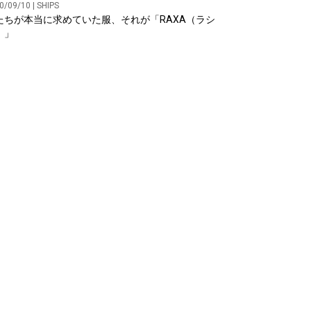
0/09/10 | SHIPS
たちが本当に求めていた服、それが「RAXA（ラシ
）」