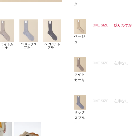
ク
1
ONE SIZE
残りわずか
ベージ
ュ
3 ライトカ
71 サックス
77 コバルト
ーキ
ブルー
ブルー
ONE SIZE
在庫なし
ライト
カーキ
ONE SIZE
在庫なし
サック
スブル
ー