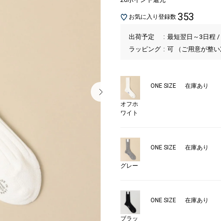
353
お気に入り登録数
出荷予定
最短翌日～3日程 /
ラッピング
可 （ご用意が整
ONE SIZE
在庫あり
オフホ
ワイト
ONE SIZE
在庫あり
グレー
ONE SIZE
在庫あり
ブラッ