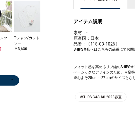
アイテム説明
素材：-
ンツ
Tシャツ/カット
原産国：日本
ソー
品番：〔118-03-1026〕
)
￥3,630
SHIPS各店へはこちらの品番にてお
フィット感を高めるリブ編のSHIPS
ベーシックなデザインのため、何足持
※およそ25cm～27cmのサイズとな
#SHIPS CASUAL2023春夏
/ハー
ガン
ガン
/カット
ー
ト
ッグ
ン/ロ
ガン
ーバッ
ッグ
ンツ
ップ
ー
バッグ
バッグ
ンツ
/エス
ップ
/エス
ー
スニーカー
ビジネスバッグ
その他パンツ
デニムパンツ
シャツ
その他パンツ
ニット/セータ
ニット/セータ
クラッチバッグ
テーラードジャ
ビジネスバッグ
トートバッグ
クラッチバッグ
トートバッグ
トートバッグ
その他アウター
デニムパンツ
その他アウター
テーラードジャ
トートバッグ
スリッポン/ロ
スリッポン/ロ
セットアップ
トートバッグ
ネックレス
トートバッグ
0
0
5
0
0
0
0
0
0
0
ユ
0
ユ
0
￥11,165
￥22,000
￥8,580
￥11,220
￥9,240
￥12,320
ー
ー
￥11,550
ケット
￥22,000
￥17,050
￥28,600
￥2,475
￥17,050
￥8,910
￥11,220
￥14,850
ケット
￥17,050
ーファー
ーファー
￥15,840
￥17,050
￥59,400
￥17,050
0
)
)
)
)
)
)
0
)
)
)
)
0
)
0
(30%OFF)
(40%OFF)
(40%OFF)
(40%OFF)
(30%OFF)
￥7,260
￥5,500
￥14,520
(50%OFF)
(40%OFF)
(40%OFF)
(50%OFF)
￥11,000
￥26,400
￥26,400
(40%OFF)
)
)
)
(40%OFF)
(50%OFF)
(40%OFF)
(60%OFF)