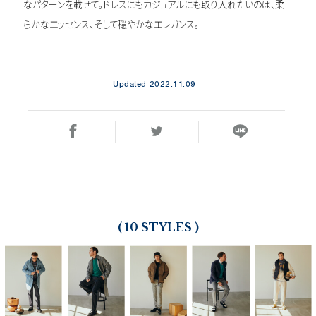
彼女たちのTIPS!
なパターンを載せて。ドレスにもカジュアルにも取り入れたいのは、柔
らかなエッセンス、そして穏やかなエレガンス。
FOR WOMEN
Updated 2022.11.09
ARCHIVE
( 10 STYLES )