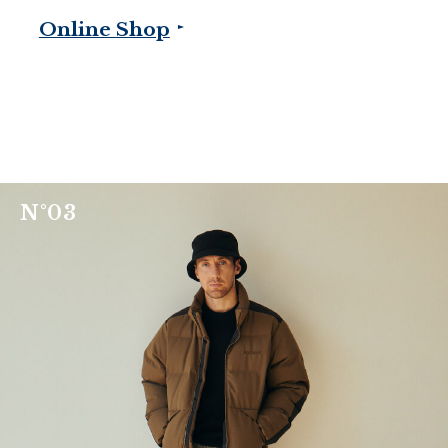
Online Shop
N
°
0
3