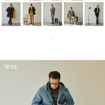
N
°
0
1