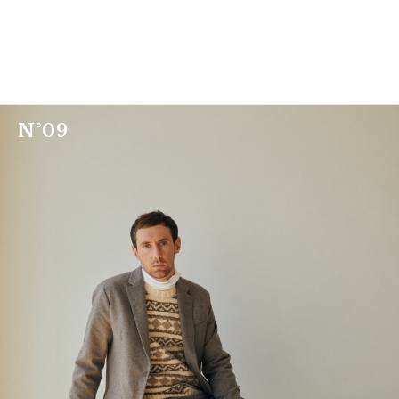
N
°
0
9