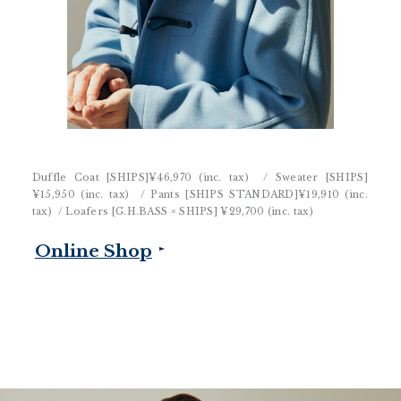
Duffle Coat [SHIPS]
¥46,970 (inc. tax)
/ Sweater [SHIPS]
¥15,950 (inc. tax)
/ Pants [SHIPS STANDARD]
¥19,910 (inc.
tax)
/ Loafers [G.H.BASS × SHIPS]
¥29,700 (inc. tax)
Online Shop