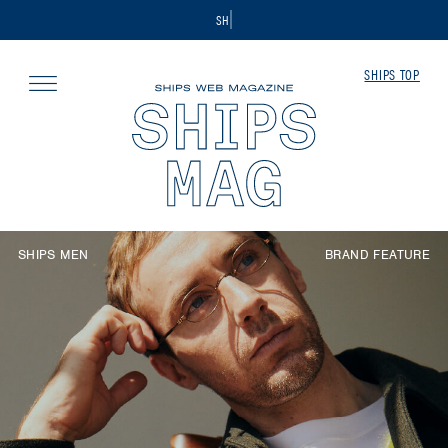
SHIPSが発信するファッ
SHIPS TOP
SHIPS TOP
GENDER
SHIPS MEN
BRAND FEATURE
MEN
WOMEN
KIDS