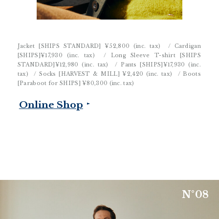
Jacket [SHIPS STANDARD]
¥52,800 (inc. tax)
/ Cardigan
[SHIPS]
¥17,930 (inc. tax)
/ Long Sleeve T-shirt [SHIPS
STANDARD]
¥12,980 (inc. tax)
/ Pants [SHIPS]
¥17,930 (inc.
tax)
/ Socks [HARVEST & MILL]
¥2,420 (inc. tax)
/ Boots
[Paraboot for SHIPS]
¥80,300 (inc. tax)
Online Shop
N
°
0
8