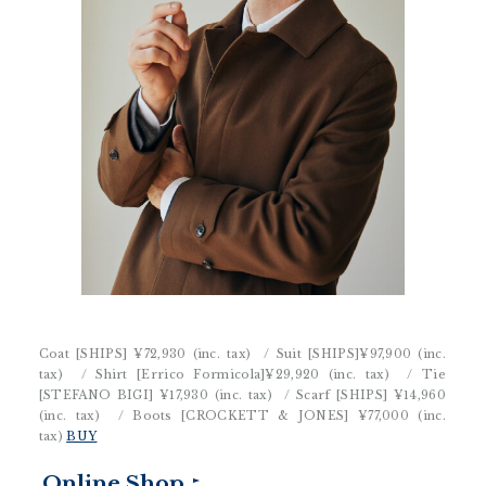
Coat [SHIPS]
¥72,930 (inc. tax)
/ Suit [SHIPS]
¥97,900 (inc.
tax)
/ Shirt [Errico Formicola]
¥29,920 (inc. tax)
/ Tie
[STEFANO BIGI]
¥17,930 (inc. tax)
/ Scarf [SHIPS]
¥14,960
(inc. tax)
/ Boots [CROCKETT & JONES]
¥77,000 (inc.
tax)
BUY
Online Shop