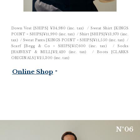
Down Vest [SHIPS]
¥34,980 (inc. tax)
/ Sweat Shirt [KINGS
POINT × SHIPS]
¥11,990 (inc. tax)
/ Shirt [SHIPS]
¥13,970 (inc.
tax)
/ Sweat Pants [KINGS POINT × SHIPS]
¥11,550 (inc. tax)
/
Scarf [Begg & Co × SHIPS]
¥17,600 (inc. tax)
/ Socks
[HARVEST & MILL]
¥2,420 (inc. tax)
/ Boots [CLARKS
ORIGINALS]
¥25,300 (inc. tax)
Online Shop
N
°
0
6