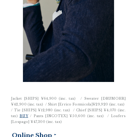
Jacket [SHIPS]
¥64,900 (inc. tax)
/ Sweater [DRUMOHR]
¥42,900 (inc. tax)
/ Shirt [Errico Formicola]
¥29,920 (inc. tax)
/ Tie [SHIPS]
¥12,980 (inc. tax)
/ Chief [SHIPS]
¥4,070 (inc.
tax)
BUY
/ Pants [INCOTEX]
¥50,600 (inc. tax)
/ Loafers
[Lospago]
¥47,300 (inc. tax)
Online Shop