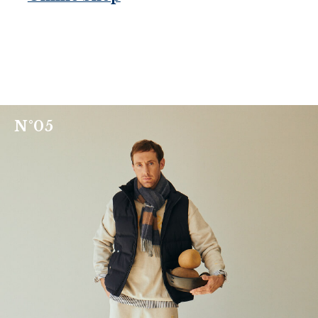
N
°
0
5