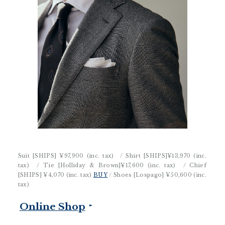
Suit [SHIPS]
¥97,900 (inc. tax)
/ Shirt [SHIPS]
¥13,970 (inc.
tax)
/ Tie [Holliday & Brown]
¥17,600 (inc. tax)
/ Chief
[SHIPS]
¥4,070 (inc. tax)
BUY
/ Shoes [Lospago]
¥50,600 (inc.
tax)
Online Shop