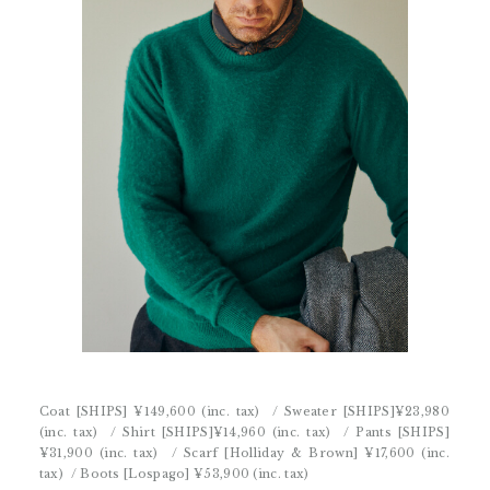
Coat [SHIPS]
¥149,600 (inc. tax)
/ Sweater [SHIPS]
¥23,980
(inc. tax)
/ Shirt [SHIPS]
¥14,960 (inc. tax)
/ Pants [SHIPS]
¥31,900 (inc. tax)
/ Scarf [Holliday & Brown]
¥17,600 (inc.
tax)
/ Boots [Lospago]
¥53,900 (inc. tax)