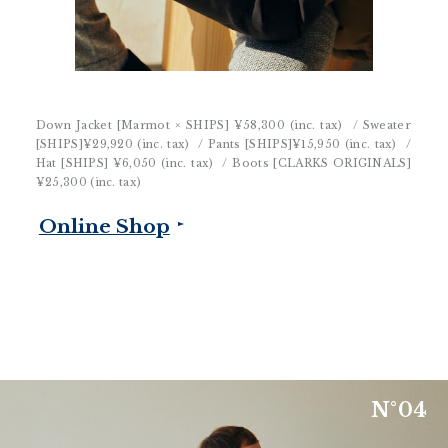
Down Jacket [Marmot × SHIPS]
¥58,300 (inc. tax)
/ Sweater
[SHIPS]
¥29,920 (inc. tax)
/ Pants [SHIPS]
¥15,950 (inc. tax)
/
Hat [SHIPS]
¥6,050 (inc. tax)
/ Boots [CLARKS ORIGINALS]
¥25,300 (inc. tax)
Online Shop
N
°
0
4