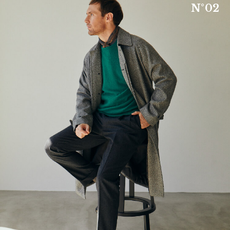
N
°
0
2