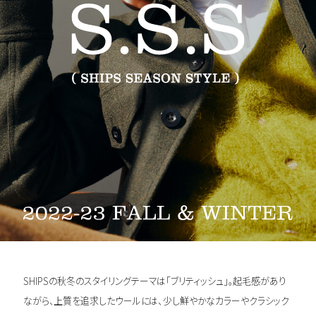
SERIES
SHOPPING ADDICT by SHIPS
PRESS
FOR MEN AND WOMEN
SHIPS のマイ・スタンダード
FOR MEN
銀座紳士のマイルール
FOR MEN
こどもたちの名品
SHIPSの秋冬のスタイリングテーマは「ブリティッシュ」。起毛感があり
FOR KIDS
ながら、上質を追求したウールには、少し鮮やかなカラーやクラシック