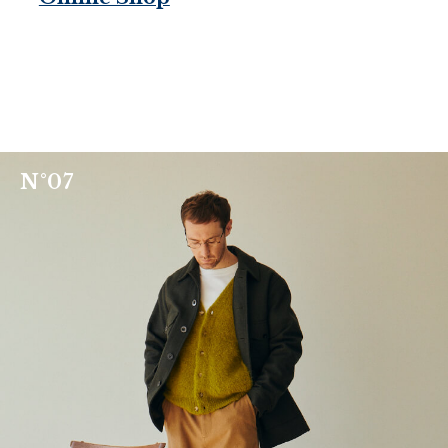
N
°
0
7