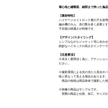
着心地と縫製面、細部まで拘った逸品
【素材特性】
ハイゲージエイトロック鹿の子を使用
編み機のカム、糸口数を多く必要とす
子目面の綺麗さが特徴です。
【デザイン/スタイリング】
シンプルながらジャケット等に合わせ
絶妙なハイネックの高さがインナーで
【注意事項】
※末永く愛用頂く為に、アテンション
ださい。
※撮影環境による光の当たり具合やパ
味と異なって見える場合があります。
商品の色味は商品単体で撮影した画
※画像の商品はサンプルです。
実際の商品と仕様、加工、サイズが