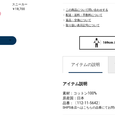
スニーカー
セットアップ
トートバッグ
ネックレス
ブ
￥18,700
￥15,840
￥17,050
￥5,720
バ
この商品について問い合わせする
)
(40%OFF)
(60%OFF)
￥7
配送・送料・手数料について
(50
返品・交換について
取り扱い表示記号について
169cm /
アイテムの説明
ーバッ
ー
ドジャ
ック/
ンツ
バッグ
バッグ
ンツ
ンツ
ッグ
ッグ
ドジャ
ドジャ
ーバッ
ーバッ
/エス
ッグ
ッグ
ー
スニーカー
スニーカー
トートバッグ
ショルダーバッ
ソックス
トートバッグ
ネックレス
ソックス
トートバッグ
その他バッグ
セットアップ
トートバッグ
ネックレス
トートバッグ
ブレスレット/
ネックレス
ブ
ブ
0
0
0
0
0
ユ
0
0
0
￥18,700
￥18,700
￥17,050
グ
￥1,650
￥17,050
￥59,400
￥2,200
￥17,050
￥10,560
￥15,840
￥17,050
￥5,720
￥17,050
バングル
￥5,720
バ
バ
0
)
)
0
0
)
)
)
8
0
0
0
)
￥7,590
(40%OFF)
(40%OFF)
(60%OFF)
￥7,700
(60%OFF)
￥5
￥7
)
)
)
)
(40%OFF)
(50%OFF)
(50
アイテム説明
素材：コットン100%
原産国：日本
品番：〔112-11-5642〕
SHIPS各店へはこちらの品番にてお