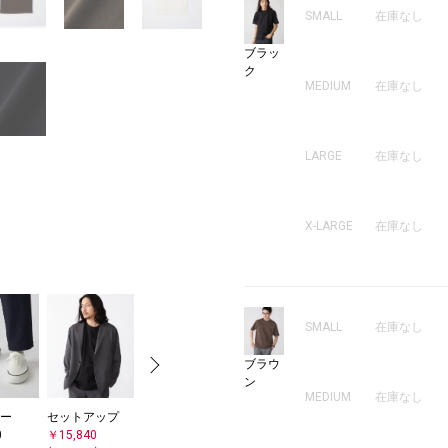
SMALL
在庫なし
ブラッ
ク
MEDIUM
在庫なし
LARGE
在庫なし
X-LARGE
在庫なし
SMALL
在庫なし
ブラウ
ン
MEDIUM
在庫なし
ー
セットアップ
トートバッグ
ネックレス
ブレスレット/
ブ
0
￥15,840
￥17,050
￥5,720
バングル
バ