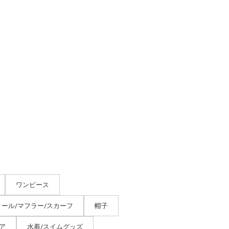
ワンピース
トール/マフラー/スカーフ
帽子
ア
水着/スイムグッズ