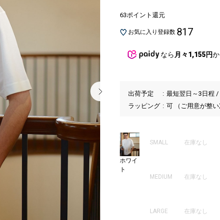
63ポイント還元
817
お気に入り登録数
なら
月々1,155円
か
出荷予定
最短翌日～3日程 /
ラッピング
可 （ご用意が整
SMALL
在庫なし
ホワイ
ト
MEDIUM
在庫なし
LARGE
在庫なし