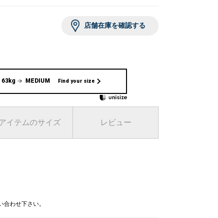
レスレット/
ブレスレット/
ングル
バングル
店舗在庫を確認する
,700
￥5,500
%OFF)
 63kg
MEDIUM
Find your size
アイテムのサイズ
レビュー
レスレット/
レスレット/
ブレスレット/
ングル
ングル
バングル
,500
,700
￥5,500
%OFF)
問い合わせ下さい。