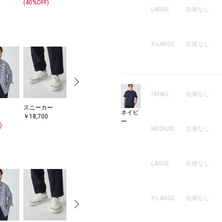
(40%OFF)
(60%OFF)
￥7,700
￥5
LARGE
在庫なし
(50%OFF)
X-LARGE
在庫なし
SMALL
在庫なし
スニーカー
その他バッグ
ネックレス
ブレスレット/
ブ
ネイビ
￥18,700
￥10,560
￥5,720
バングル
バ
ー
)
(40%OFF)
(60%OFF)
￥7,700
￥5
MEDIUM
在庫なし
(50%OFF)
LARGE
在庫なし
X-LARGE
在庫なし