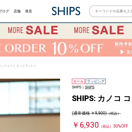
ブログ
店舗
発見
コ コンフォート ネック Tシャツ
セール
ラッピング
SHIPS｜
SHIPS
SHIPS: カノコ
(通常価格 ￥9,900)
（税込）
￥6,930
30%OFF
（税込）