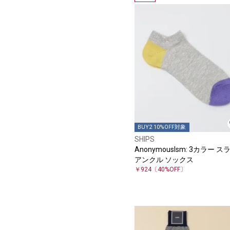
BUY2 10%OFF対象
SHIPS
AnonymousIsm: 3カラー ス
アンクル ソックス
￥924
〔40%OFF〕