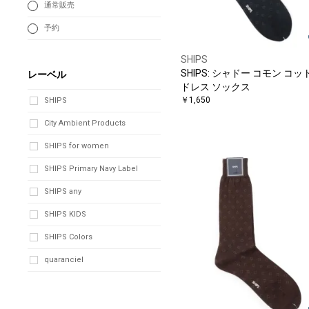
通常販売
予約
SHIPS
SHIPS: シャドー コモン コッ
レーベル
ドレス ソックス
￥1,650
SHIPS
City Ambient Products
SHIPS for women
SHIPS Primary Navy Label
SHIPS any
SHIPS KIDS
SHIPS Colors
quaranciel