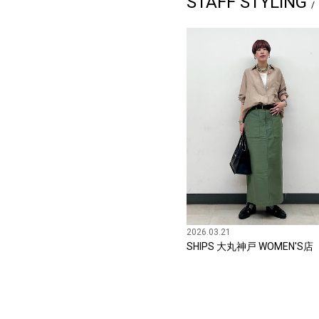
STAFF STYLING
2026.03.21
SHIPS 大丸神戸 WOMEN'S店