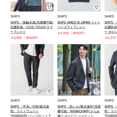
SHIPS
SHIPS
SHIPS
SHIPS:〈接触冷感/洗濯機可能/
SHIPS: MADE IN JAPAN ライト
SHIPS
抗菌防臭〉COOL TOUCH サマ
バーズアイ Tシャツ
抗菌防臭〉
ー Tシャツ
ー ポロ
￥6,930
〔30%OFF〕
￥4,950
〔40%OFF〕
￥6,270
SHIPS
SHIPS
SHIPS
SHIPS:〈手洗い可能/吸水速
SHIPS:〈防しわ/吸水速乾/洗濯
SHIPS
乾〉ライトウェイト
機可能〉RIRANCHA(R) からみ
乾〉ライ
TEXBRID(R) パンツ(セットア
織り ネイビー ジャケット
TEXBR