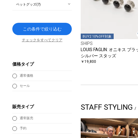
ペットグッズ(7)
この条件で絞り込む
BUY2 10%OFF対象
チェックをすべてクリア
SHIPS
LOUIS FAGLIN: オニキス ブ
シルバー スタッズ
￥19,800
価格タイプ
通常価格
セール
STAFF STYLING
販売タイプ
通常販売
予約