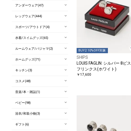
アンダーウェア(47)
レッグウェア(444)
スポーツ/アウトドア(4)
水着/スイムグッズ(65)
ルームウェア/パジャマ(2)
BUY2 10%OFF対象
SHIPS
ホームグッズ(71)
LOUIS FAGLIN: シルバー 8ビ
フリンクス(ホワイト)
キッチン(3)
￥17,600
コスメ(48)
音楽/本・雑誌(1)
ベビー(98)
浴衣/和装小物(3)
ギフト(6)