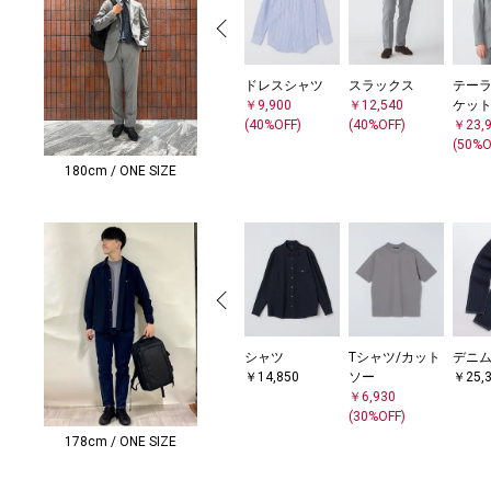
ドレスシャツ
スラックス
テー
￥9,900
￥12,540
ケッ
(40%OFF)
(40%OFF)
￥23,
(50%O
180cm / ONE SIZE
シャツ
Tシャツ/カット
デニ
￥14,850
ソー
￥25,
￥6,930
(30%OFF)
178cm / ONE SIZE