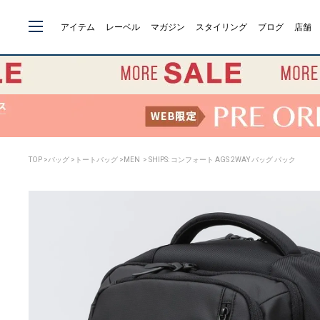
アイテム
レーベル
マガジン
スタイリング
ブログ
店舗
TOP
>
バッグ
>
トートバッグ
>
MEN
> SHIPS: コンフォート AGS 2WAY バッグ パック