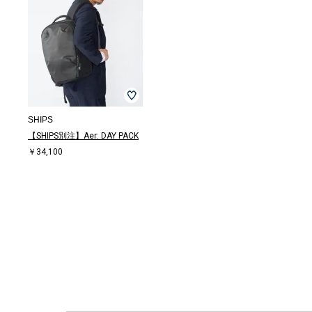
SHIPS
【SHIPS別注】Aer: DAY PACK
￥34,100