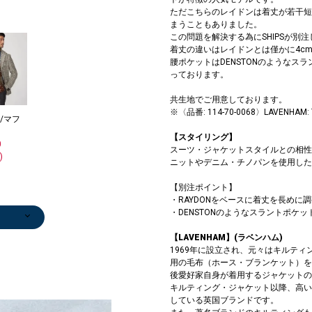
ただこちらのレイドンは着丈が若干短
まうこともありました。
この問題を解決する為にSHIPSが別注し
着丈の違いはレイドンとは僅かに4c
腰ポケットはDENSTONのような
っております。
共生地でご用意しております。
※〈品番: 114-70-0068〉LAVENHAM
/マフ
【スタイリング】
0
スーツ・ジャケットスタイルとの相性
)
ニットやデニム・チノパンを使用した
【別注ポイント】
・RAYDONをベースに着丈を長めに
・DENSTONのようなスラントポケ
【LAVENHAM】(ラベンハム)
1969年に設立され、元々はキルテ
用の毛布（ホース・ブランケット）を
後愛好家自身が着用するジャケットの
キルティング・ジャケット以降、高い
ト
/マフ
セータ
ューズ
セータ
ブーテ
ト
ンツ
セータ
ン/ロ
サスペ
ップ
ト
/バン
セータ
バッグ
ストール/マフ
ニット/セータ
ベスト
スーツ
ジャケット
ニット/セータ
ジャケット
ジャケット
ジャケット
ジャケット
ニット/セータ
ストール/マフ
ストール/マフ
ストール/マフ
ハンカチ/バン
ベルト/サスペ
テーラードジャ
ジャケット
ベルト/サスペ
ベルト/サスペ
キャップ
ソックス
ビジネスバッグ
トートバッグ
ネクタイ
ソックス
ソックス
ストール/マフ
ベルト/サスペ
トートバッグ
ベルト/サスペ
ベルト/サスペ
トートバッグ
ネクタイ
ポ
ス
ネ
セータ
ジャケット
している英国ブランドです。
90
0
0
0
0
0
0
0
0
0
ラー
ー
￥9,240
￥58,740
￥33,110
ー
￥34,650
￥33,110
￥33,110
￥33,110
ー
ラー
ラー
ラー
ダナ
ンダー
ケット
￥47,300
ンダー
ンダー
￥8,800
￥1,650
￥99,000
￥64,900
￥11,000
￥1,650
￥1,650
ラー
ンダー
￥64,900
ンダー
ンダー
￥64,900
￥9,240
￥6
ラ
￥6
0
￥47,300