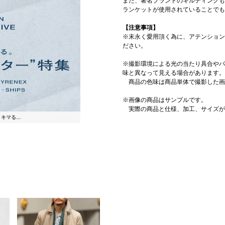
また、著名ブランドのキルティングも
)
0
0
0
0
)
)
0
0
0
)
)
0
)
￥11,220
￥19,800
(30%OFF)
(40%OFF)
(30%OFF)
￥9,625
(30%OFF)
(30%OFF)
(30%OFF)
(30%OFF)
￥23,100
￥12,540
￥9,240
￥12,540
￥3,388
￥15,400
￥28,600
￥15,400
￥17,710
￥12,540
￥15,400
￥15,400
￥15,400
(40%OFF)
￥1
(40
0
ランケットが使用されていることでも
)
)
)
)
)
)
)
)
(40%OFF)
(30%OFF)
(40%OFF)
(40%OFF)
(40%OFF)
(60%OFF)
(30%OFF)
(40%OFF)
【注意事項】
※末永く愛用頂く為に、アテンション
ださい。
※撮影環境による光の当たり具合やパ
味と異なって見える場合があります。
商品の色味は商品単体で撮影した画
※画像の商品はサンプルです。
実際の商品と仕様、加工、サイズが
くキマる...