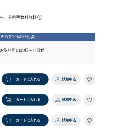
ら。分割手数料無料
BUY2 10%OFF対象
 お取り寄せは3日～11日程
カートに入れる
試着申込
カートに入れる
試着申込
カートに入れる
試着申込
8cm 着用サイズ：40
9 ブラック