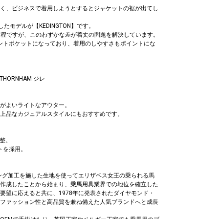
く、ビジネスで着用しようとするとジャケットの裾が出てし
たモデルが【KEDINGTON】です。
m程ですが、このわずかな差が着丈の問題を解決しています。
スラントポケットになっており、着用のしやすさもポイントにな
: THORNHAM ジレ
がよいライトなアウター。
上品なカジュアルスタイルにもおすすめです。
調整。
ットを採用。
ィング加工を施した生地を使ってエリザベス女王の乗られる馬
作成したことから始まり、乗馬用具業界での地位を確立した
要望に応えると共に、1978年に発表されたダイヤモンド・
ファッション性と高品質を兼ね備えた人気ブランドへと成長
ケットチーフ
トール/マフ
クタイ
クラッチバッグ
トートバッグ
,050
ー
,600
￥28,600
￥64,900