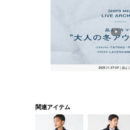
￥19,800
￥23,100
(50%OFF)
￥11,220
￥14,520
￥38,500
(40%OFF)
(30%OFF)
￥15,400
￥13,200
￥7,700
(50%OFF)
(40%OFF)
(50%OFF)
(70%OFF)
￥15,400
￥16,940
￥33,000
(30%OFF
￥11,22
￥19,80
￥13,86
￥15,40
(30%OFF
(30%OFF
￥15,40
￥26,18
￥17,71
(50%OFF
(30%OFF
￥3,388
￥13,86
(60%OFF
￥49,50
(50%OFF)
(40%OFF)
(40%OFF)
(40%OFF)
(30%OFF)
(50%OFF)
(40%OFF
(40%OFF
(50%OFF
(30%OFF
(30%OFF
(30%OFF
(60%OFF
(40%OFF
2025.11.07 UP｜品よ
関連アイテム