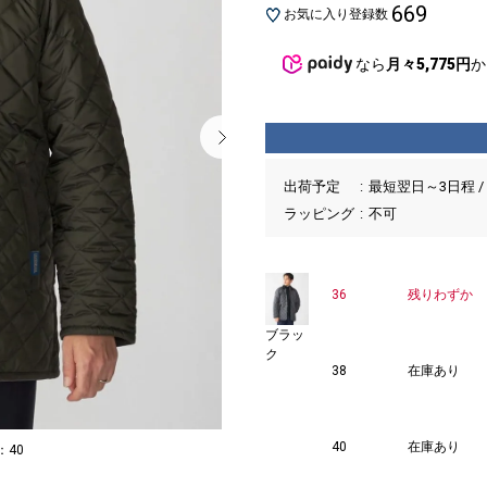
669
お気に入り登録数
なら
月々5,775円
か
出荷予定
最短翌日～3日程 /
ラッピング
不可
36
残りわずか
ブラッ
ク
38
在庫あり
40
在庫あり
：40
MODEL：17
1