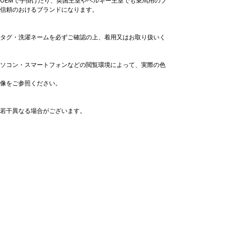
OEMで手掛けたり、英国王室やベルギー王室でも乗馬用のブ
8,700
%OFF)
信頼のおけるブランドになります。
タグ・洗濯ネームを必ずご確認の上、着用又はお取り扱いく
ソコン・スマートフォンなどの閲覧環境によって、実際の色
像をご参照ください。
若干異なる場合がございます。