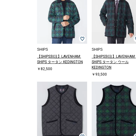
SHIPS
SHIPS
【SHIPS別注】LAVENHAM:
【SHIPS別注】LAVENHAM:
SHIPS タータン KEDINGTON
SHIPS タータン ウール
KEDINGTON
￥82,500
￥93,500