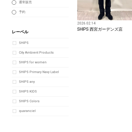
通常販売
予約
2026.02.14
SHIPS 西宮ガーデンズ店
レーベル
SHIPS
City Ambient Products
SHIPS for women
SHIPS Primary Navy Label
SHIPS any
SHIPS KIDS
SHIPS Colors
quaranciel