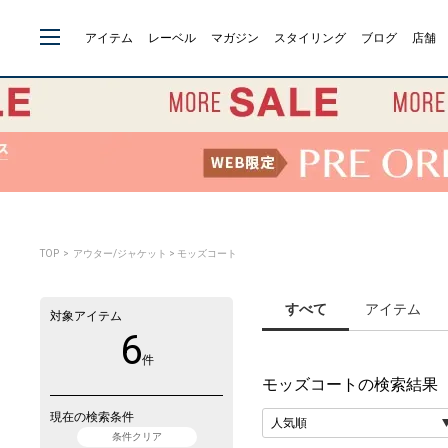
アイテム
レーベル
マガジン
スタイリング
ブログ
店舗
TOP
> アウター/ジャケット > モッズコート
すべて
アイテム
対象アイテム
6
件
モッズコート
の検索結果
現在の検索条件
条件クリア