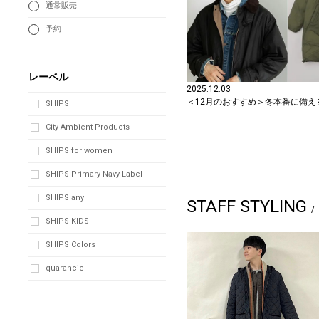
通常販売
予約
レーベル
2025.12.03
＜12月のおすすめ＞冬本番に備える
SHIPS
City Ambient Products
SHIPS for women
SHIPS Primary Navy Label
SHIPS any
STAFF STYLING
SHIPS KIDS
SHIPS Colors
quaranciel