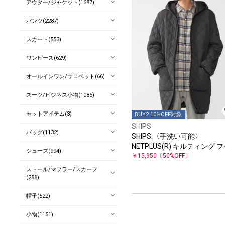
アウター/ジャケット(1687)
パンツ(2287)
スカート(553)
ワンピース(629)
オールインワン/サロペット(66)
スーツ/ビジネス小物(1086)
セットアイテム(3)
BUY2 10%OFF対象
SHIPS
バッグ(1132)
SHIPS:〈手洗い可能〉
NETPLUS(R) キルティング 
シューズ(994)
ド コート
￥15,950
〔50%OFF〕
ストール/マフラー/スカーフ
(288)
帽子(522)
小物(1151)