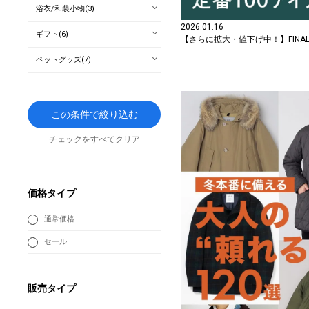
浴衣/和装小物(3)
2026.01.16
ギフト(6)
【さらに拡大・値下げ中！】FINAL
ペットグッズ(7)
この条件で絞り込む
チェックをすべてクリア
価格タイプ
通常価格
セール
販売タイプ