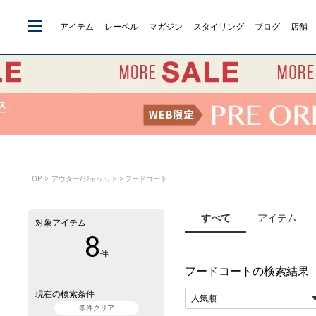
アイテム
レーベル
マガジン
スタイリング
ブログ
店舗
TOP
> アウター/ジャケット > フードコート
すべて
アイテム
対象アイテム
8
件
フードコート
の検索結果
現在の検索条件
条件クリア