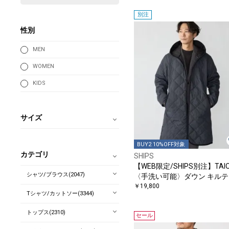
別注
性別
MEN
WOMEN
KIDS
サイズ
BUY2 10%OFF対象
カテゴリ
SHIPS
【WEB限定/SHIPS別注】TAIO
シャツ/ブラウス(2047)
〈手洗い可能〉ダウン キルテ
ング フードコート
￥19,800
Tシャツ/カットソー(3344)
トップス(2310)
セール