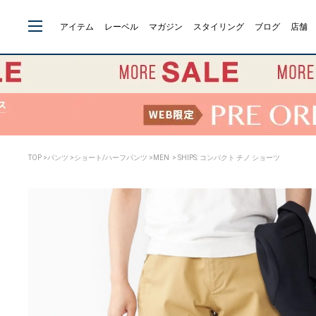
アイテム
レーベル
マガジン
スタイリング
ブログ
店舗
TOP
>
パンツ
>
ショート/ハーフパンツ
>
MEN
> SHIPS: コンパクト チノ ショーツ