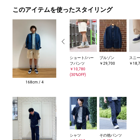
このアイテムを使ったスタイリング
ショート/ハー
ブルゾン
スニ
フパンツ
￥29,700
￥18,
￥10,780
(30%OFF)
168cm / 4
シャツ
その他パンツ