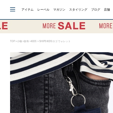
アイテム
レーベル
マガジン
スタイリング
ブログ
店舗
TOP
>
小物
>
財布
>
KIDS
> SHIPS KIDS:ロゴ ウォレット