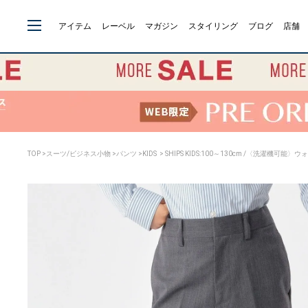
アイテム
レーベル
マガジン
スタイリング
ブログ
店舗
TOP
>
スーツ/ビジネス小物
>
パンツ
>
KIDS
> SHIPS KIDS:100～130cm /〈洗濯機可能