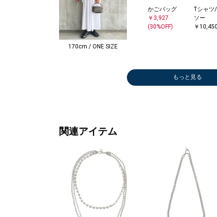
かごバッグ
Tシャツ
￥3,927
ソー
(30%OFF)
￥10,45
170cm / ONE SIZE
もっと見る
関連アイテム
ショルダーバッ
Tシャツ/カット
ショルダーバッ
その他シ
その他パ
Tシャツ
グ
ソー
グ
ブラウス
￥10,62
ソー
￥9,240
￥7,480
￥31,900
￥17,93
(30%OFF
￥6,930
(30%OFF)
(30%OFF