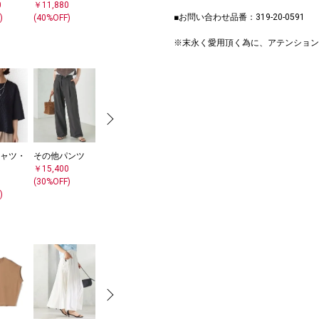
0
￥11,880
■お問い合わせ品番：319-20-0591
)
(40%OFF)
※末永く愛用頂く為に、アテンション
ャツ・
その他パンツ
ワンピース
サンダル/エス
スカーフ
￥15,400
￥14,520
パドリーユ
￥3,520
(30%OFF)
(40%OFF)
￥10,780
)
(30%OFF)