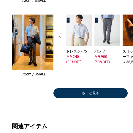
172cm / SMALL
ドレスシャツ
スリッ
パンツ
￥9,240
ーフ
￥9,900
(30%OFF)
￥38,
(50%OFF)
172cm / SMALL
もっと見る
関連アイテム
パンツ
スーツ
ソックス
チェスターコー
メガネ/サング
長傘
ソックス
ソックス
ネクタイ
ベルト/サスペ
ジャケット
ビジネスバッグ
ステンカラーコ
ベルト/サスペ
ベルト
ビジ
ネク
ソッ
ブレス
ソッ
トー
￥27,720
￥68,530
￥1,650
ト
ラス
￥17,600
￥1,650
￥1,650
￥11,220
ンダー
￥64,900
￥91,300
ート
ンダー
ンダ
￥67,
￥11,
￥1,6
バン
￥2,0
￥64,