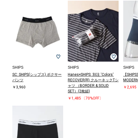
(40%OFF)
(30%OFF)
￥49,280
￥14,520
(40%OFF)
￥36,300
(50%OFF)
￥38,720
￥36,300
￥17,
(50%O
￥7,7
(30%OFF)
(40%OFF)
(60%OFF)
(30%O
(50%O
SHIPS
SHIPS
SHIPS
SC: SHIPS(シップス) ボクサー
Hanes×SHIPS: 別注 'Colors'
【SHIPS
パンツ
RECOVER(R) クルーネックTシ
MODERN
ャツ （BORDER & SOLID
￥3,960
￥2,695
SET）(2枚組)
￥1,485
〔70%OFF〕