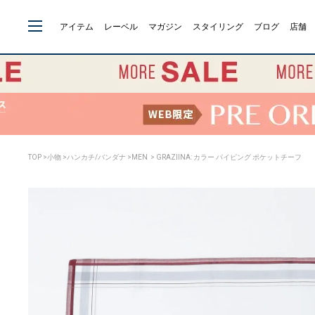
アイテム
レーベル
マガジン
スタイリング
ブログ
店舗
TOP
>
小物
>
ハンカチ/バンダナ
>
MEN
> GRAZIINA: カラー パイピング ポケットチーフ