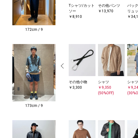
Tシャツ/カット
その他パンツ
バック
ソー
￥13,970
リュ
￥8,910
￥34,
172cm / 9
その他小物
シャツ
シャ
￥3,300
￥9,350
￥9,2
(50%OFF)
(30%O
173cm / 9