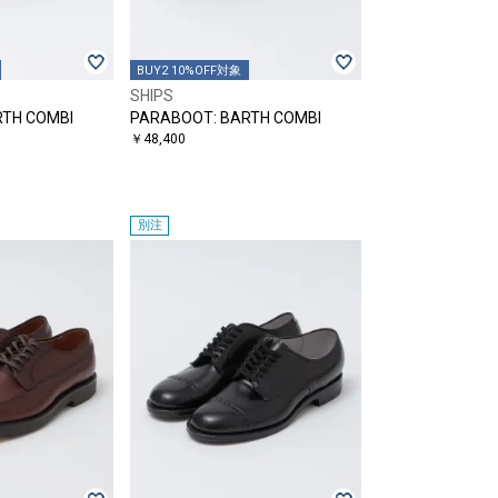
BUY2 10%OFF対象
SHIPS
RTH COMBI
PARABOOT: BARTH COMBI
￥48,400
別注