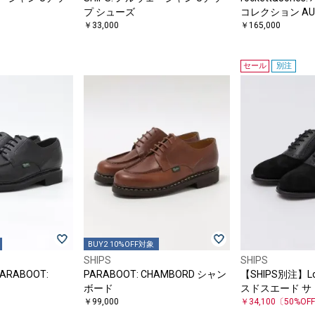
プ シューズ
コレクション AUD
￥33,000
ートチップ
￥165,000
セール
別注
BUY2 10%OFF対象
SHIPS
SHIPS
ARABOOT:
PARABOOT: CHAMBORD シャン
【SHIPS別注】Lo
ボード
スドスエード サ
￥99,000
￥34,100
〔50%OF