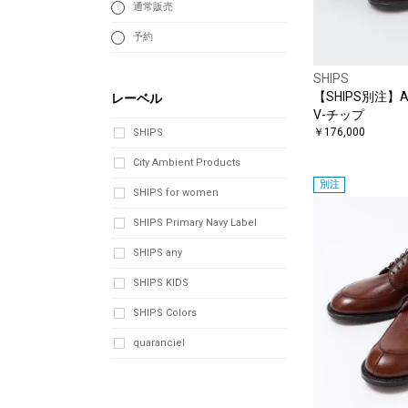
通常販売
予約
SHIPS
【SHIPS別注】A
レーベル
V-チップ
￥176,000
SHIPS
City Ambient Products
別注
SHIPS for women
SHIPS Primary Navy Label
SHIPS any
SHIPS KIDS
SHIPS Colors
quaranciel