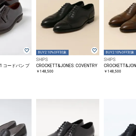
BUY2 10%OFF対象
BUY2 10%OFF対象
SHIPS
SHIPS
9901 コードバン プ
CROCKETT&JONES: COVENTRY
CROCKETT&JON
￥148,500
￥148,500