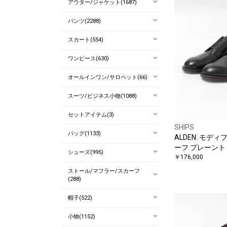
アウター/ジャケット(1687)
パンツ(2288)
スカート(554)
ワンピース(630)
オールインワン/サロペット(66)
スーツ/ビジネス小物(1088)
セットアイテム(3)
SHIPS
バッグ(1133)
ALDEN: モデ
ーフ プレーント
シューズ(995)
ード
￥176,000
ストール/マフラー/スカーフ
(288)
帽子(522)
小物(1152)