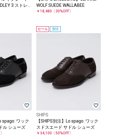
LEY 3 ストレ
WOLF SUEDE WALLABEE
￥18,480
〔30%OFF〕
セール
別注
SHIPS
 spago: ワック
【SHIPS別注】Lo spago: ワック
ドル シューズ
スドスエード サドル シューズ
F〕
￥34,100
〔50%OFF〕