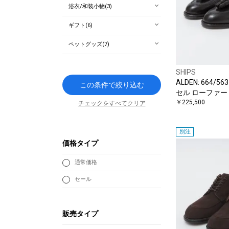
浴衣/和装小物(3)
ギフト(6)
ペットグッズ(7)
SHIPS
ALDEN: 664/
この条件で絞り込む
セル ローファー
￥225,500
チェックをすべてクリア
別注
価格タイプ
通常価格
セール
販売タイプ