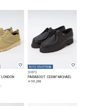
BUY2 10%OFF対象
SHIPS
T LONDON
PARABOOT: CERAF MICHAEL
￥101,200
F〕