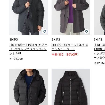
SHIPS
SHIPS
SHIPS
【SHIPS別注】PYRENEX: ミニ
SHIPS: S140 ウールシルク ス
【WEB限
リップストップ ダウンジャケ
テンカラー コート
TAIO
ット PAU
ック ダ
￥30,800
〔30%OFF〕
ーブダウ
￥132,000
￥12,65