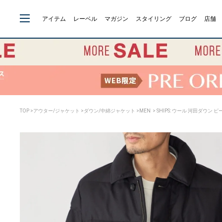
アイテム
レーベル
マガジン
スタイリング
ブログ
店舗
TOP
>
アウター/ジャケット
>
ダウン/中綿ジャケット
>
MEN
> SHIPS: ウール 河田ダウン 