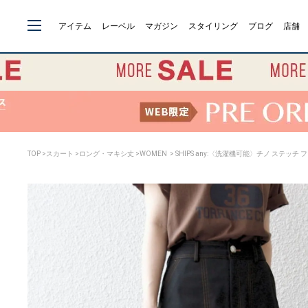
アイテム
レーベル
マガジン
スタイリング
ブログ
店舗
TOP
>
スカート
>
ロング・マキシ丈
>
WOMEN
> SHIPS any:〈洗濯機可能〉チノ ステッチ