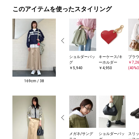
このアイテムを使ったスタイリング
ショルダーバッ
キーケース/キ
ブラ
グ
ーホルダー
￥7,2
￥5,940
￥4,950
(40%O
169cm / 38
メガネ/サング
ショルダーバッ
スリッ