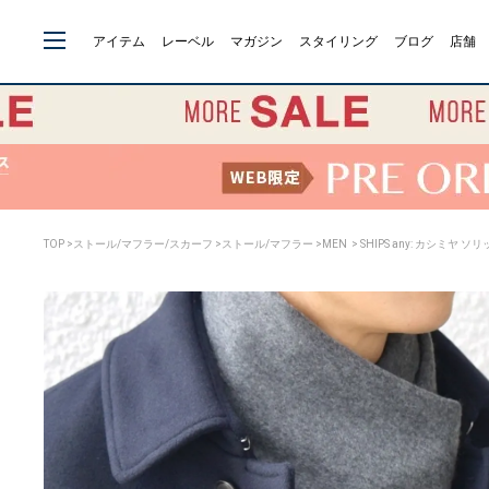
アイテム
レーベル
マガジン
スタイリング
ブログ
店舗
TOP
>
ストール/マフラー/スカーフ
>
ストール/マフラー
>
MEN
> SHIPS any: カシミヤ ソ