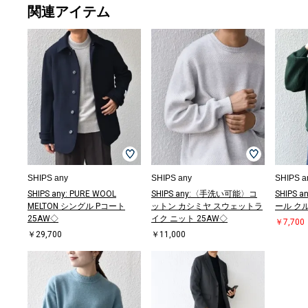
関連アイテム
シャツ
スウェット
ショルダーバッ
キャップ
ショルダーバッ
シャツ
パーカー
スリッポン/ロ
シャツ
ショルダーバッ
ロング・マキシ
その他パンツ
ダウン
ロン
その
スリッ
ダウン
￥6,622
￥8,470
グ
￥3,234
グ
￥9,460
￥5,940
ーファー
￥9,900
グ
丈
￥6,930
ャケ
丈
￥7,5
ーフ
ャケ
(30%OFF)
￥5,500
(30%OFF)
￥3,960
(40%OFF)
￥16,500
￥12,700
￥6,600
(30%OFF)
￥13,
￥6,6
(40%O
￥12,
￥18,
(40%OFF)
(40%O
(40%O
(30%O
SHIPS any
SHIPS any
SHIPS a
SHIPS any: PURE WOOL
SHIPS any:〈手洗い可能〉コ
SHIPS an
MELTON シングル Pコート
ットン カシミヤ スウェットラ
ール ク
25AW◇
イク ニット 25AW◇
￥7,700
￥29,700
￥11,000