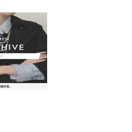
セータ
ンツ
ドジャ
ン/ロ
ー
マキシ
マキシ
ドル丈
ージャ
ン/ロ
ップ/
ンツ
ドジャ
ン/ロ
ンツ
ンツ
ンツ
ン/ロ
ンツ
ドル丈
マキシ
サンダル/エス
ピアス（両耳
スリッポン/ロ
スニーカー
その他パンツ
その他パンツ
パンプス
ニット/セータ
サンダル/エス
ネックレス
サンダル/エス
ネックレス
ワンピース
スニーカー
ピアス（両耳
ネックレス
パンプス
ネックレス
0
0
0
0
0
ール
0
0
0
0
パドリーユ
用）
ーファー
￥15,950
￥11,880
￥11,880
￥17,050
ー
パドリーユ
￥24,200
パドリーユ
￥19,800
￥10,560
￥25,410
用）
￥3,960
￥17,050
￥4,400
)
0
)
0
0
)
0
0
)
0
)
0
)
0
0
)
)
)
)
)
0
)
￥12,210
￥2,970
￥11,550
(40%OFF)
(40%OFF)
(50%OFF)
￥16,500
￥12,210
￥12,210
(40%OFF)
(30%OFF)
￥2,970
(50%OFF)
)
)
)
)
)
)
)
)
)
)
)
(40%OFF)
(40%OFF)
(50%OFF)
(40%OFF)
(40%OFF)
羽織特集...