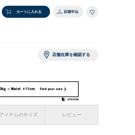
MODEL：
カートに入れる
試着申込
店舗在庫を確認する
0kg
Waist +11cm
Find your size
アイテムのサイズ
レビュー