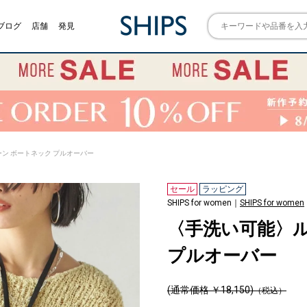
ブログ
店舗
発見
ン ボートネック プルオーバー
セール
ラッピング
SHIPS for women｜
SHIPS for women
〈手洗い可能〉ル
プルオーバー
(通常価格 ￥18,150)
（税込）