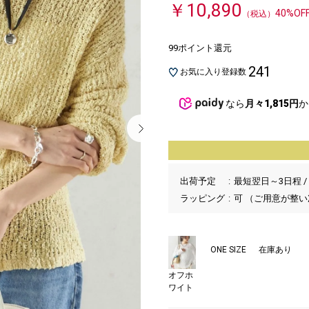
￥10,890
40%OF
（税込）
99ポイント還元
241
お気に入り登録数
なら
月々1,815円
か
出荷予定
最短翌日～3日程 /
ラッピング
可 （ご用意が整
ONE SIZE
在庫あり
オフホ
ワイト