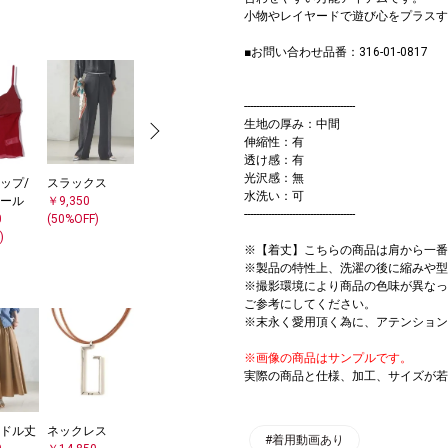
小物やレイヤードで遊び心をプラスす
■お問い合わせ品番：316-01-0817
-------------------------------------
生地の厚み：中間
伸縮性：有
透け感：有
光沢感：無
ップ/
スラックス
サンダル/エス
水洗い：可
ール
￥9,350
パドリーユ
-------------------------------------
0
(50%OFF)
￥12,210
)
(40%OFF)
※【着丈】こちらの商品は肩から一番
※製品の特性上、洗濯の後に縮みや型
※撮影環境により商品の色味が異なっ
ご参考にしてください。
※末永く愛用頂く為に、アテンション
※画像の商品はサンプルです。
実際の商品と仕様、加工、サイズが若
ドル丈
ネックレス
#着用動画あり