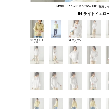
MODEL：165cm B77 W57 H85 着用サ
54 ライトイエロ
54 ライトイ
05 オフホワ
エロー
イト