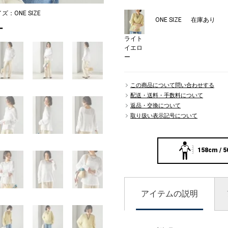
イズ：ONE SIZE
ONE SIZE
在庫あり
ー
ライト
イエロ
ー
この商品について問い合わせする
配送・送料・手数料について
返品・交換について
取り扱い表示記号について
158cm / 5
アイテムの説明