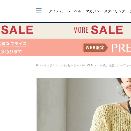
アイテム
レーベル
マガジン
スタイリング
TOP
>
トップス
>
ニット/セーター
>
WOMEN
> 〈手洗い可能〉ループヤー