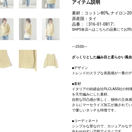
アイテム説明
素材：コットン80%, ナイロン20
原産国：タイ
品番：〔316-01-0817〕
SHIPS各店へはこちらの品番にてお
―25SS―
ざっくりとした編み目と柔らかい風合
■デザイン
トレンドのスラブな表面感が一番のデ
■素材
イタリアの紡績会社FILCLASS社
を天竺編みにした素材。
自然な凹凸感が美しく、独特の立体感
さらにマーセライズ加工が施されてい
で優しいタッチも特徴です。
■コーディネート
シンプルな形なので、カジュアルなデ
合わせやすい万能アイテムです。