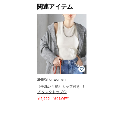
関連アイテム
SHIPS for women
〈手洗い可能〉カップ付き リ
ブ タンクトップ◇
￥2,992
〔60%OFF〕