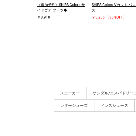
《追加予約》SHIPS Colors:サ
SHIPS Colors:Vカット パ
イドゴア ブーツ◆
ス
￥8,910
￥5,236
〔30%OFF〕
スニーカー
サンダル/エスパドリー
レザーシューズ
ドレスシューズ