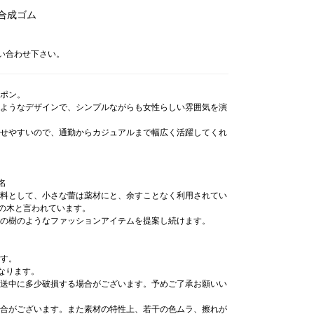
 合成ゴム
問い合わせ下さい。
ポン。
ようなデザインで、シンプルながらも女性らしい雰囲気を演
せやすいので、通勤からカジュアルまで幅広く活躍してくれ
名
料として、小さな蕾は薬材にと、余すことなく利用されてい
ヘンの木と言われています。
の樹のようなファッションアイテムを提案し続けます。
す。
なります。
送中に多少破損する場合がございます。予めご了承お願いい
合がございます。また素材の特性上、若干の色ムラ、擦れが