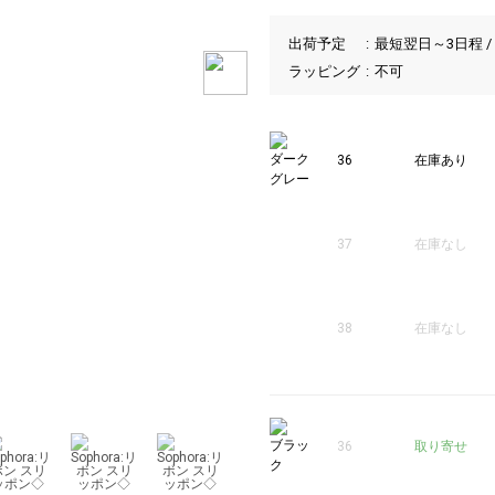
出荷予定
最短翌日～3日程 /
ラッピング
不可
ダーク
36
在庫あり
グレー
37
在庫なし
38
在庫なし
1
ブラッ
36
取り寄せ
ク