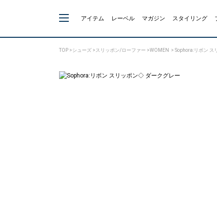
アイテム
レーベル
マガジン
スタイリング
TOP
>
シューズ
>
スリッポン/ローファー
>
WOMEN
> Sophora:リボン