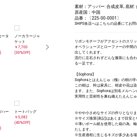
素材：アッパー: 合成皮革, 底材:
原産国：中国
品番：〔225-00-0001〕
SHIPS各店へはこちらの品番にてお
セータ
ノーカラージャ
ネックレス
リボンモチーフがアクセントのスリッ
ケット
￥3,960
オペラシューズとローファーの中間の
￥7,700
出してくれます。
)
(30%OFF)
流行に左右されずどんな服装にも合わ
る一足です。
【Sophora】
Sophoraとはえんじゅ（槐）の樹の学
この樹は、幹は家具に、樹皮や花は染
ます。また、Sophoraは別名メル
実用性と芸術性を兼ね備えたえんじゅ
/ハー
トートバッグ
※やや小さめなサイズの作りとなりま
￥5,082
※サイズ換算(表記)はあくまで目安と
(40%OFF)
※薄いボール紙を使用した箱の為、輸
)
たします。
※生産過程に生じるキズが多少ある場