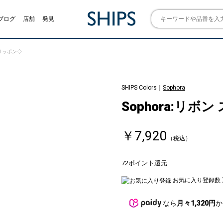
ブログ
店舗
発見
 スリッポン◇
SHIPS Colors｜
Sophora
Sophora:リボ
￥7,920
（税込）
72ポイント還元
お気に入り登録数
なら
月々1,320円
か