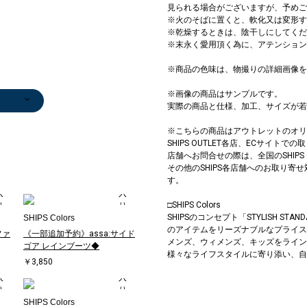
見られる場合がございますが、予めご
※火のそばに置くと、軟化又は変形す
※乾燥するときは、陰干しにしてくだ
※末永く愛用頂く為に、アテンション
※商品の色味は、物撮りの詳細画像を
※画像の商品はサンプルです。
実際の商品と仕様、加工、サイズが若
ト
ップ/
ンツ
/カット
ガン
ンツ
ンツ
/カット
/カット
ト
マキシ
/カット
ンツ
ンツ
ンツ
ス
マキシ
ス
ツ
/カット
ドル丈
ト
/カット
/カット
ンツ
ンツ
ドル丈
ーバッ
セータ
ス
ンツ
ンツ
ンツ
ンツ
セータ
セータ
ンツ
タンクトップ/
ロング・マキシ
その他パンツ
ショート/ハー
デニムパンツ
チノパンツ
その他パンツ
テーラードジャ
テーラードジャ
Tシャツ/カット
Tシャツ/カット
その他パンツ
その他パンツ
ストール/マフ
Tシャツ/カット
その他パンツ
デニムパンツ
トレンチコート
ニット/セータ
ノーカラージャ
カーディガン
デニムジャケッ
ロング・マキシ
その他パンツ
デニムパンツ
デニムパンツ
ニット/セータ
ストール/マフ
その他パンツ
その他パンツ
ノーカラージャ
Tシャツ/カット
カーディガン
ベスト
ベルト/サスペ
ベスト
ノーカラージャ
ノーカラージャ
ショート/ハー
ブルゾン
テーラードジャ
デニムジャケッ
キャップ
ベスト
デニムパンツ
その他パンツ
デニムジャケッ
ノーカラージャ
ロング・マキシ
トレンチコート
ワンピース
カーディガン
ネックレス
カーディガン
デニムジャケッ
ロング・マキシ
カーディガン
カーディガン
その他パンツ
ブレスレット/
ニット/セータ
ネックレス
キャップ
ベルト/サスペ
ベルト/サスペ
ストール/マフ
デニムジャケッ
トレンチコート
ール
キャミソール
丈
￥4,158
フパンツ
￥7,480
￥7,480
￥7,480
ケット
ケット
ソー
ソー
￥7,920
￥7,480
ラー
ソー
￥7,920
￥7,480
￥16,500
ー
ケット
￥6,600
ト
丈
￥7,920
￥7,480
￥7,480
ー
ラー
￥7,920
￥4,543
ケット
ソー
￥6,600
￥9,460
ンダー
￥6,237
ケット
ケット
フパンツ
￥11,000
ケット
ト
￥4,290
￥8,470
￥7,480
￥7,590
ト
ケット
丈
￥16,500
￥6,237
￥6,600
￥4,400
￥6,600
ト
丈
￥13,200
￥6,600
￥7,920
バングル
ー
￥3,960
￥4,290
ンダー
ンダー
ラー
ト
￥16,500
※こちらの商品はアウトレットのオリ
)
)
)
)
)
)
)
)
)
)
)
)
)
￥3,003
￥5,500
(40%OFF)
￥3,960
￥12,980
￥12,980
￥4,290
￥3,960
￥2,772
￥3,300
￥5,940
￥8,393
￥8,910
￥4,851
￥5,940
￥2,772
(30%OFF)
￥11,000
￥3,003
￥2,750
(30%OFF)
￥8,393
￥12,430
￥3,960
￥12,980
￥9,460
￥8,910
￥11,000
￥4,851
(30%OFF)
￥9,460
￥4,488
(40%OFF)
￥2,970
￥5,940
￥2,750
￥2,750
￥2,772
￥8,910
SHIPS OUTLET各店、ECサイトで
)
(30%OFF)
(40%OFF)
(30%OFF)
(30%OFF)
(30%OFF)
(30%OFF)
(30%OFF)
(30%OFF)
(40%OFF)
(30%OFF)
(40%OFF)
(30%OFF)
店舗へお問合せの際は、全国のSHIPS
その他のSHIPS各店舗へのお取り
す。
□SHIPS Colors
SHIPSのコンセプト「STYLISH 
SHIPS Colors
のアイテムをリーズナブルなプライス
ファ
《一部追加予約》assa:サイド
メンズ、ウィメンズ、キッズをラインナ
ゴア レインブーツ◆
様々なライフスタイルに寄り添い、自
￥3,850
SHIPS Colors