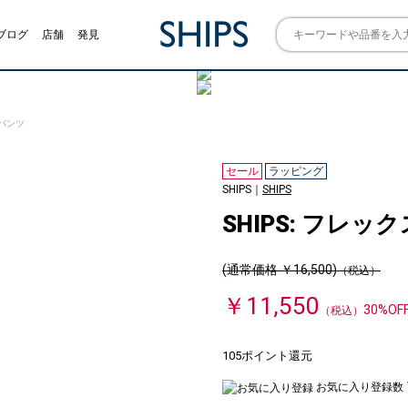
ブログ
店舗
発見
 パンツ
セール
ラッピング
SHIPS｜
SHIPS
SHIPS: フレ
(通常価格 ￥16,500)
（税込）
￥11,550
30%OF
（税込）
105ポイント還元
お気に入り登録数