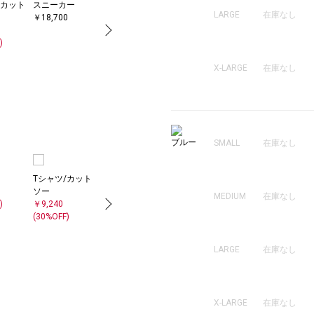
/カット
スニーカー
テーラードジャ
ビジネスバッグ
ネックレス
LARGE
在庫なし
￥18,700
ケット
￥99,000
￥14,300
￥12,650
)
(50%OFF)
X-LARGE
在庫なし
ブルー
SMALL
在庫なし
Tシャツ/カット
スニーカー
テーラードジャ
トートバッグ
ブ
ソー
￥18,700
ケット
￥17,050
バ
MEDIUM
在庫なし
)
￥9,240
￥14,520
￥7
(30%OFF)
(40%OFF)
(50
LARGE
在庫なし
X-LARGE
在庫なし