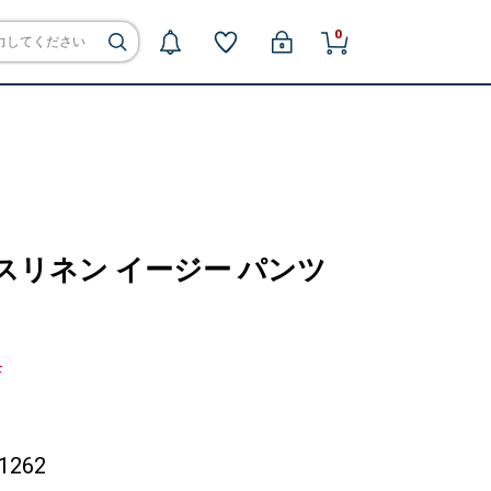
0
ックスリネン イージー パンツ
F
1262