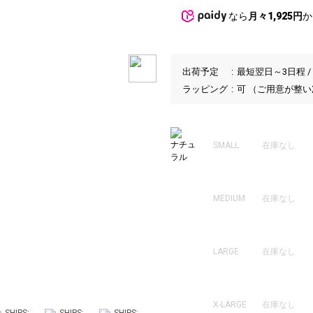
なら
月々1,925円
か
出荷予定
最短翌日～3日程 /
ラッピング
可 （ご用意が整
ナチュ
SMALL
在庫なし
ラル
MEDIUM
在庫なし
LARGE
在庫なし
MODEL：177
1
X-LARGE
在庫なし