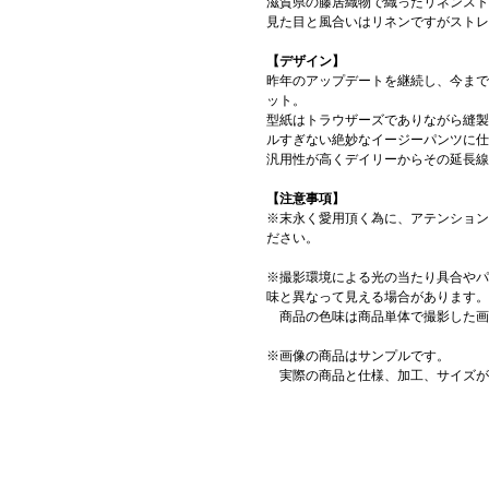
滋賀県の藤居織物で織ったリネンスト
見た目と風合いはリネンですがストレ
【デザイン】
昨年のアップデートを継続し、今まで
ット。
型紙はトラウザーズでありながら縫製
ルすぎない絶妙なイージーパンツに仕
汎用性が高くデイリーからその延長線
【注意事項】
※末永く愛用頂く為に、アテンション
ださい。
※撮影環境による光の当たり具合やパ
味と異なって見える場合があります。
商品の色味は商品単体で撮影した画
※画像の商品はサンプルです。
実際の商品と仕様、加工、サイズが