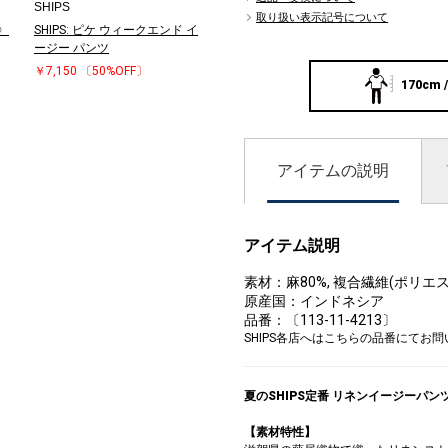
SHIPS
取り扱い表示記号について
〉
SHIPS: ピケ ウィークエンド イ
ージー パンツ
￥7,150
〔50%OFF〕
170cm /
アイテムの説明
アイテム説明
素材：麻80%, 複合繊維(ポリエス
原産国：インドネシア
品番：〔113-11-4213〕
SHIPS各店へはこちらの品番にてお
夏のSHIPS定番 リネンイージーパ
【素材特性】