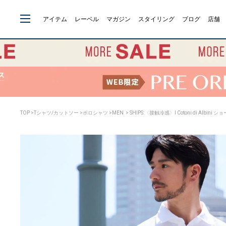
アイテム
レーベル
マガジン
スタイリング
ブログ
店舗
TOP
>
Tシャツ/カットソー
>
ポロシャツ
>
MEN
> SHIPS:〈接触冷感〉I Cotoni di Albin