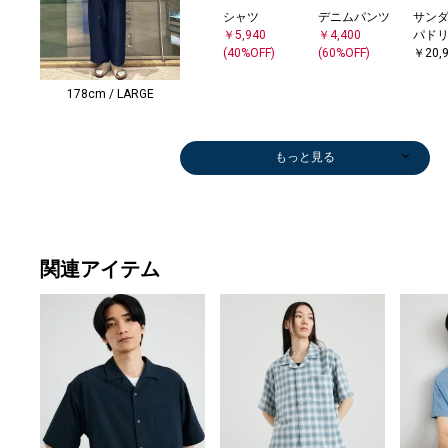
シャツ
デニムパンツ
サンダ
￥5,940
￥4,400
パド
(40%OFF)
(60%OFF)
￥20,
178cm / LARGE
もっと見る
関連アイテム
トートバッグ
シャツ
メガネ/サング
ショルダーバッ
デニムパンツ
メガネ/サング
シャツ
ハンカチ/バン
その他パンツ
その他パンツ
シャツ
スカ
ベス
ショー
￥16,500
￥5,676
ラス
グ
￥5,500
ラス
￥5,940
ダナ
￥4,950
￥6,600
￥8,250
￥8,9
￥40,
フパ
(40%OFF)
￥9,900
￥5,929
(50%OFF)
￥9,900
(40%OFF)
￥528
(50%OFF)
(50%OFF)
(40%OFF)
(40%O
(30%O
￥5,6
(30%OFF)
(40%OFF)
(40%O