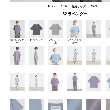
MODEL：183cm 着用サイズ：LARGE
82 ラベンダー
82 ラベンダ
19 ブラック
22 ベージュ
72 ライトブ
ー
系
ルー