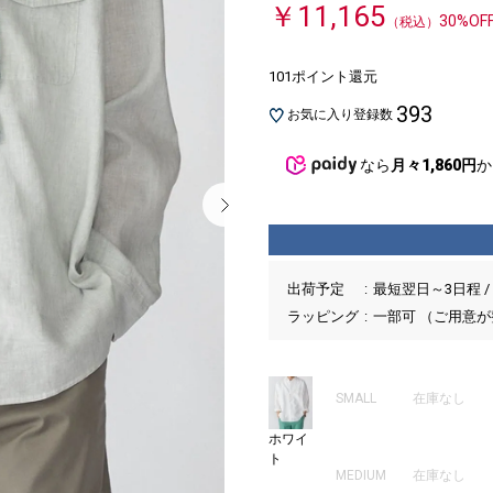
￥11,165
30%OF
（税込）
101ポイント還元
393
お気に入り登録数
なら
月々1,860円
か
出荷予定
最短翌日～3日程 /
ラッピング
一部可 （ご用意
SMALL
在庫なし
ホワイ
ト
MEDIUM
在庫なし