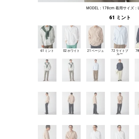
MODEL：178cm 着用サイズ：L
61 ミント
61 ミント
02 ホワイト
21 ベージュ
72 ライトブ
7
ルー