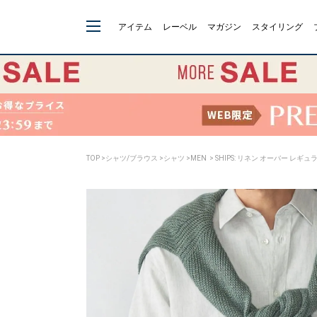
アイテム
レーベル
マガジン
スタイリング
TOP
>
シャツ/ブラウス
>
シャツ
>
MEN
> SHIPS: リネン オーバー レギ