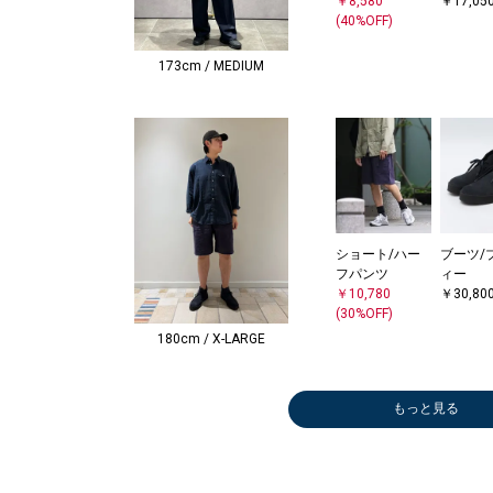
￥8,580
￥17,05
(40%OFF)
173cm / MEDIUM
ショート/ハー
ブーツ/
フパンツ
ィー
￥10,780
￥30,80
(30%OFF)
180cm / X-LARGE
もっと見る