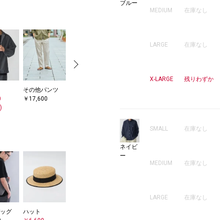
ブルー
MEDIUM
在庫なし
LARGE
在庫なし
X-LARGE
残りわずか
その他パンツ
サンダル/エス
ニット/セータ
ショルダーバッ
ブ
0
￥17,600
パドリーユ
ー
グ
バ
)
￥10,780
￥8,580
￥28,600
￥5
(30%OFF)
(40%OFF)
SMALL
在庫なし
ネイビ
ー
MEDIUM
在庫なし
LARGE
在庫なし
ッグ
ハット