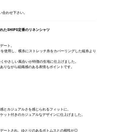
レスレット/
レスレット/
ャップ
レスレット/
レスレット/
レスレット/
ブレスレット/
ブレスレット/
ブレスレット/
問い合わせ下さい。
ングル
ングル
,800
ングル
ングル
ングル
バングル
バングル
バングル
,400
,400
,500
,500
,500
￥5,500
￥4,400
￥4,400
たSHIPS定番のリネンシャツ
デート。
ンを使用し、横糸にストレッチ糸をカバーリングした縦糸より
かくやさしい風合いが特徴の生地に仕上げました。
ありながら組織感のある表情もポイントです。
感とカジュアルさを感じられるフィットに。
ケット付きのカジュアルなデザインに仕上げました。
デートされ、ゆとりのあるボトムスとの相性が◎