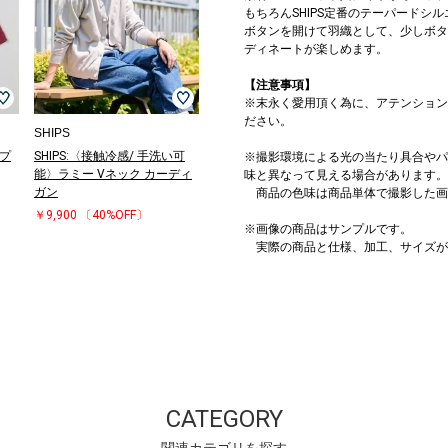
もちろんSHIPS定番のテーパードシ
ボタンを開けて羽織として、少しボタ
ディネートが楽しめます。
【注意事項】
※末永く愛用頂く為に、アテンション
ださい。
SHIPS
カプ
SHIPS:〈接触冷感/ 手洗い可
※撮影環境による光の当たり具合やパ
能〉ラミー Vネック カーディ
味と異なって見える場合があります。
ガン
商品の色味は商品単体で撮影した画
￥9,900
〔40%OFF〕
※画像の商品はサンプルです。
実際の商品と仕様、加工、サイズが
CATEGORY
関連カテゴリを探す