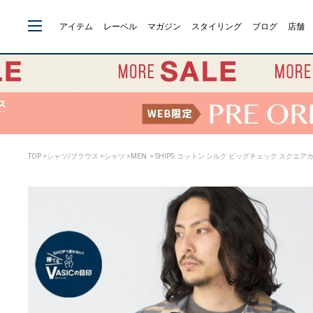
アイテム
レーベル
マガジン
スタイリング
ブログ
店舗
TOP
>
シャツ/ブラウス
>
シャツ
>
MEN
> SHIPS: コットン シルク ビッグチェック スクエ