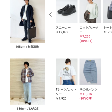
スニーカー
ニット/セータ
トー
￥19,800
ー
￥17,
￥7,260
(40%OFF)
168cm / MEDIUM
Tシャツ/カット
その他パンツ
ソー
￥11,935
￥7,920
(30%OFF)
180cm / LARGE