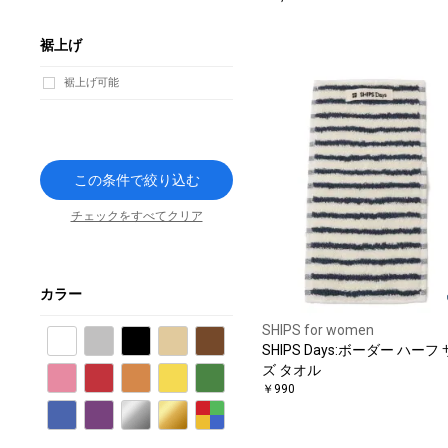
裾上げ
裾上げ可能
この条件で絞り込む
チェックをすべてクリア
カラー
SHIPS for women
ホワイト
グレー
ブラック
ベージュ
ブラウン
SHIPS Days:ボーダー ハーフ
ズ タオル
ピンク
レッド
オレンジ
イエロー
グリーン
￥990
ブルー
パープル
シルバー
ゴールド
その他