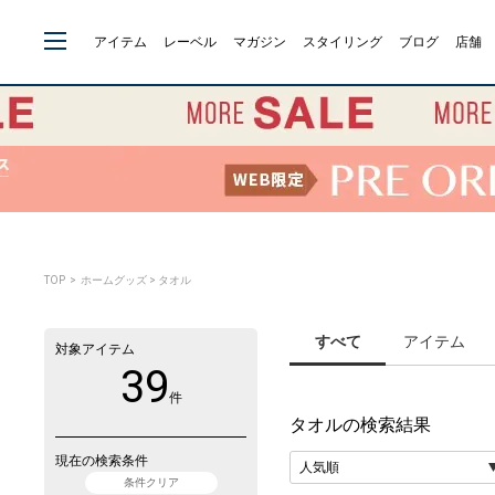
アイテム
レーベル
マガジン
スタイリング
ブログ
店舗
TOP
> ホームグッズ > タオル
すべて
アイテム
対象アイテム
39
件
タオル
の検索結果
現在の検索条件
条件クリア