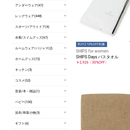
アンダーウェア(47)
レッグウェア(448)
スポーツ/アウトドア(4)
水着/スイムグッズ(67)
BUY2 10%OFF対象
ルームウェア/パジャマ(2)
SHIPS for women
SHIPS Days:バスタオル
ホームグッズ(72)
￥2,926
〔30%OFF〕
キッチン(3)
コスメ(52)
音楽/本・雑誌(1)
ベビー(100)
浴衣/和装小物(3)
ギフト(6)