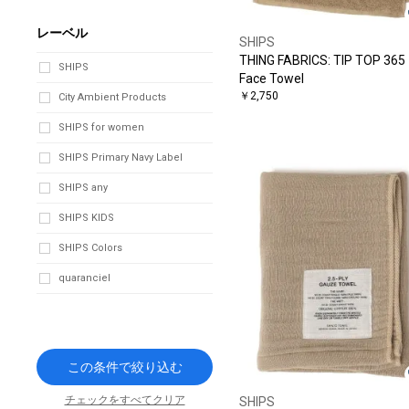
レーベル
SHIPS
THING FABRICS: TIP TOP 365
SHIPS
Face Towel
￥2,750
City Ambient Products
SHIPS for women
SHIPS Primary Navy Label
SHIPS any
SHIPS KIDS
SHIPS Colors
quaranciel
この条件で絞り込む
チェックをすべてクリア
SHIPS