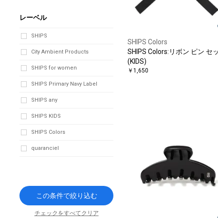
レーベル
SHIPS
SHIPS Colors
SHIPS Colors:リボン ピン セ
City Ambient Products
(KIDS)
SHIPS for women
￥1,650
SHIPS Primary Navy Label
SHIPS any
SHIPS KIDS
SHIPS Colors
quaranciel
この条件で絞り込む
チェックをすべてクリア