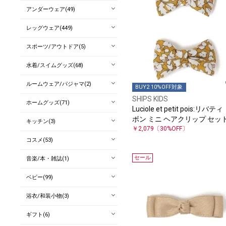
アンダーウェア(49)
レッグウェア(449)
スポーツ/アウトドア(5)
水着/スイムグッズ(68)
ルームウェア/パジャマ(2)
BUY2 10%OFF対象
SHIPS KIDS
ホームグッズ(71)
Luciole et petit pois:リバティ
ボン ミニ ヘアクリップ セッ
キッチン(3)
￥2,079
〔30%OFF〕
コスメ(53)
セール
音楽/本・雑誌(1)
ベビー(99)
浴衣/和装小物(3)
ギフト(6)