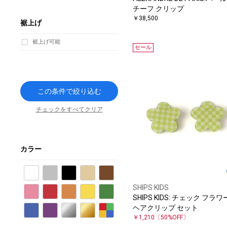
チーフ クリップ
￥38,500
裾上げ
裾上げ可能
セール
この条件で絞り込む
チェックをすべてクリア
カラー
ホワイト
グレー
ブラック
ベージュ
ブラウン
SHIPS KIDS
ピンク
レッド
オレンジ
イエロー
グリーン
SHIPS KIDS: チェック フラワ
ヘアクリップ セット
ブルー
パープル
シルバー
ゴールド
その他
￥1,210
〔50%OFF〕