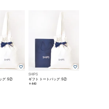
SHIPS
グ: S②
ギフト トートバッグ: S②
￥440