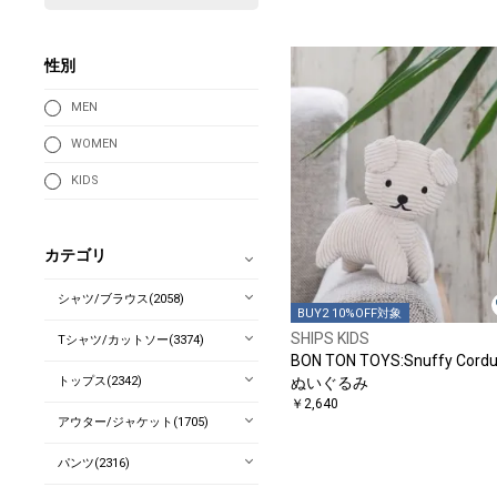
性別
MEN
WOMEN
KIDS
カテゴリ
シャツ/ブラウス(2058)
BUY2 10%OFF対象
SHIPS KIDS
Tシャツ/カットソー(3374)
BON TON TOYS:Snuffy Cordu
トップス(2342)
ぬいぐるみ
￥2,640
アウター/ジャケット(1705)
パンツ(2316)