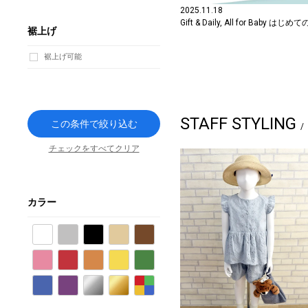
2025.11.18
Gift & Daily, All for B
裾上げ
裾上げ可能
STAFF STYLING
この条件で絞り込む
チェックをすべてクリア
カラー
ホワイト
グレー
ブラック
ベージュ
ブラウン
ピンク
レッド
オレンジ
イエロー
グリーン
ブルー
パープル
シルバー
ゴールド
その他