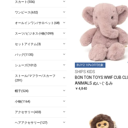
スカート(556)
ワンピース(632)
オールインワン/サロペット(68)
スーツ/ビジネス小物(1099)
セットアイテム(3)
バッグ(1135)
BUY2 10%OFF対象
シューズ(1012)
SHIPS KIDS
ストール/マフラー/スカーフ
BON TON TOYS:WWF CUB CL
(291)
ANIMALS ぬいぐるみ
￥4,840
帽子(524)
小物(1164)
アクセサリー(433)
ヘアアクセサリー(127)