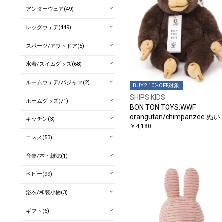
アンダーウェア(49)
レッグウェア(449)
スポーツ/アウトドア(5)
水着/スイムグッズ(68)
ルームウェア/パジャマ(2)
BUY2 10%OFF対象
SHIPS KIDS
ホームグッズ(71)
BON TON TOYS:WWF
orangutan/chimpanzee ぬ
キッチン(3)
るみ
￥4,180
コスメ(53)
音楽/本・雑誌(1)
ベビー(99)
浴衣/和装小物(3)
ギフト(6)