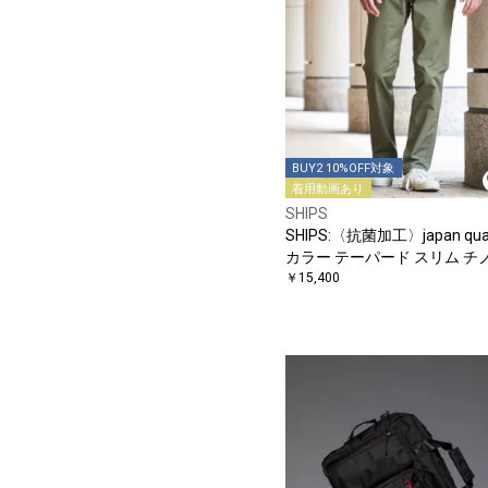
BUY2 10%OFF対象
着用動画あり
SHIPS
SHIPS:〈抗菌加工〉japan qual
カラー テーパード スリム チ
ンツ
￥15,400