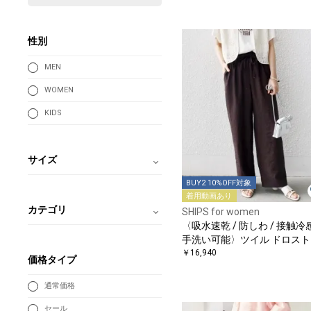
性別
MEN
WOMEN
KIDS
サイズ
BUY2 10%OFF対象
着用動画あり
カテゴリ
SHIPS for women
〈吸水速乾 / 防しわ / 接触冷感
手洗い可能〉ツイル ドロスト
ンツ
￥16,940
価格タイプ
通常価格
セール