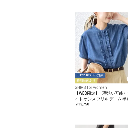
BUY2 10%OFF対象
着用動画あり
SHIPS for women
【WEB限定】〈手洗い可能〉
イト オンス フリル デニム 半
シャツ
￥13,750