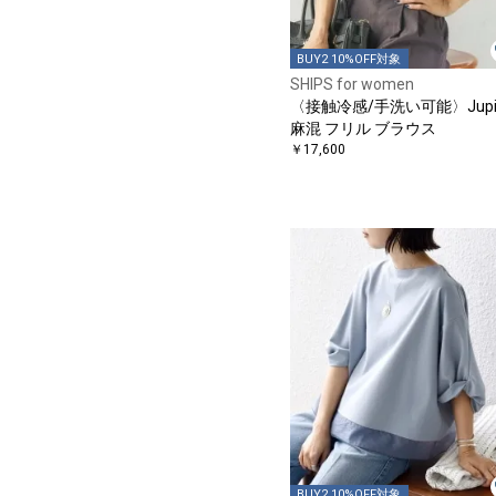
BUY2 10%OFF対象
SHIPS for women
〈接触冷感/手洗い可能〉Jupit
麻混 フリル ブラウス
￥17,600
BUY2 10%OFF対象