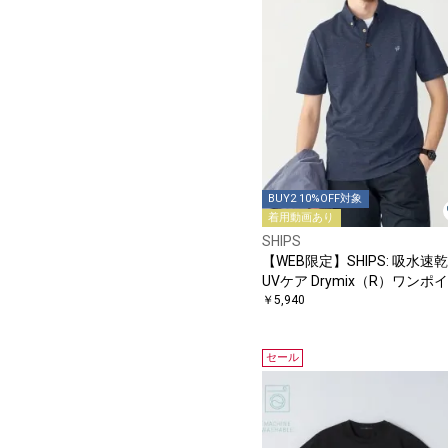
BUY2 10%OFF対象
着用動画あり
SHIPS
【WEB限定】SHIPS: 吸水速
UVケア Drymix（R）ワンポ
トロゴ ボタンダウン ポロシ
￥5,940
セール