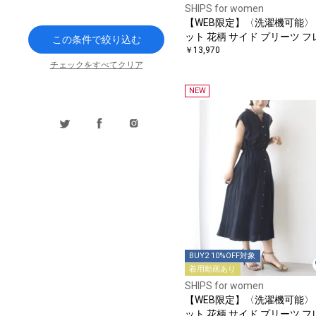
SHIPS for women
【WEB限定】〈洗濯機可能〉
ット 花柄 サイド プリーツ フ
この条件で絞り込む
チスリーブ ワンピース
￥13,970
チェックをすべてクリア
NEW
BUY2 10%OFF対象
着用動画あり
SHIPS for women
【WEB限定】〈洗濯機可能〉
ット 花柄 サイド プリーツ フ