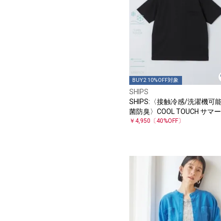
BUY2 10%OFF対象
SHIPS
SHIPS:〈接触冷感/洗濯機可
菌防臭〉COOL TOUCH サマー
シャツ
￥4,950
〔40%OFF〕