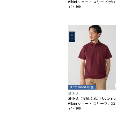
Albini ショート スリーブ ポ
ャツ
￥14,300
BUY2 10%OFF対象
SHIPS
SHIPS:〈接触冷感〉I Cotoni d
Albini ショート スリーブ ポ
ャツ
￥14,300