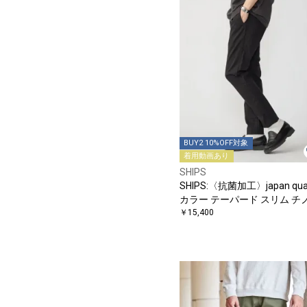
BUY2 10%OFF対象
着用動画あり
SHIPS
SHIPS:〈抗菌加工〉japan qual
カラー テーパード スリム チ
ンツ
￥15,400