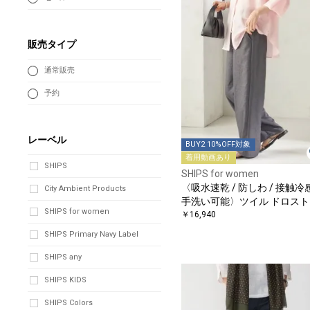
販売タイプ
通常販売
予約
レーベル
BUY2 10%OFF対象
着用動画あり
SHIPS
SHIPS for women
〈吸水速乾 / 防しわ / 接触冷感
City Ambient Products
手洗い可能〉ツイル ドロスト
SHIPS for women
ンツ
￥16,940
SHIPS Primary Navy Label
SHIPS any
SHIPS KIDS
SHIPS Colors