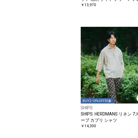
チスリーブ ワンピース
￥13,970
BUY2 10%OFF対象
SHIPS
SHIPS: HERDMANS リネン 
ーブ カプリ シャツ
￥14,300