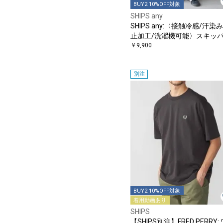
BUY2 10%OFF対象
SHIPS any
SHIPS any:〈接触冷感/汗染
止加工/洗濯機可能〉スキッ
Aライン ワンピース
￥9,900
別注
BUY2 10%OFF対象
着用動画あり
SHIPS
【SHIPS別注】FRED PERRY: