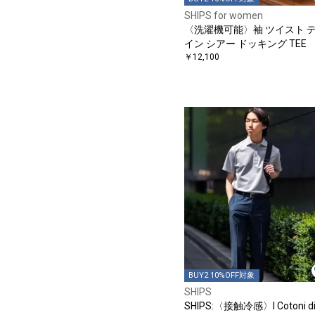
SHIPS for women
〈洗濯機可能〉袖 ツイスト 
イン シアー ドッキング TEE
￥12,100
BUY2 10%OFF対象
SHIPS
SHIPS:〈接触冷感〉I Cotoni d