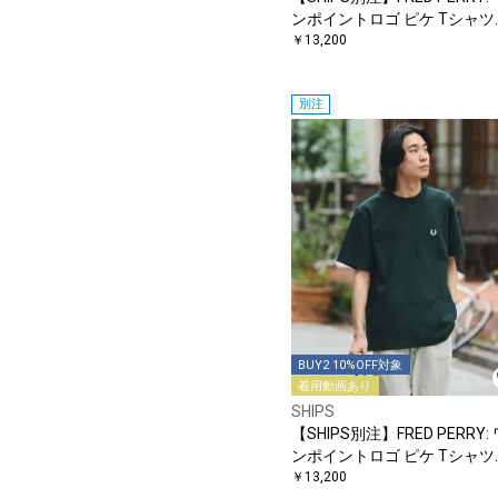
ンポイントロゴ ピケ Tシャツ
26SS
￥13,200
別注
BUY2 10%OFF対象
着用動画あり
SHIPS
【SHIPS別注】FRED PERRY:
ンポイントロゴ ピケ Tシャツ
26SS
￥13,200