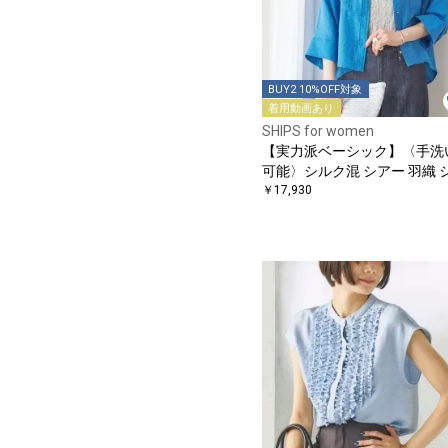
BUY2 10%OFF対象
着用動画あり
SHIPS for women
【実力派ベーシック】〈手洗
可能〉シルク混 シアー 羽織 
ツ
￥17,930