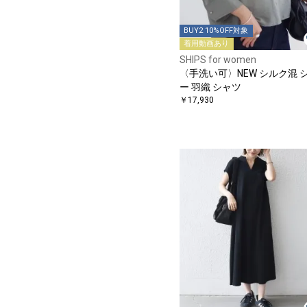
BUY2 10%OFF対象
着用動画あり
SHIPS for women
〈手洗い可〉NEW シルク混 
ー 羽織 シャツ
￥17,930