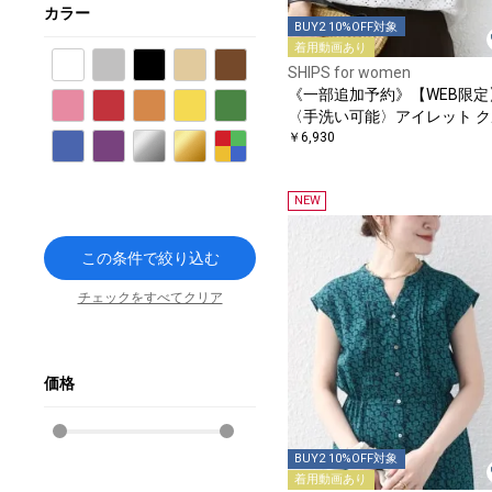
カラー
BUY2 10%OFF対象
着用動画あり
ホワイト
グレー
ブラック
ベージュ
ブラウン
SHIPS for women
《一部追加予約》【WEB限定
ピンク
レッド
オレンジ
イエロー
グリーン
〈手洗い可能〉アイレット ク
ーネック プルオーバー
￥6,930
ブルー
パープル
シルバー
ゴールド
その他
NEW
この条件で絞り込む
チェックをすべてクリア
価格
BUY2 10%OFF対象
着用動画あり